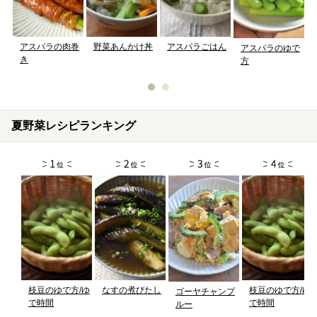
アスパラの肉巻
野菜あんかけ丼
アスパラごはん
アスパラのゆで
き
方
夏野菜レシピランキング
枝豆のゆで方/ゆ
なすの煮びたし
枝豆のゆで方/ゆ
ゴーヤチャンプ
で時間
で時間
ルー