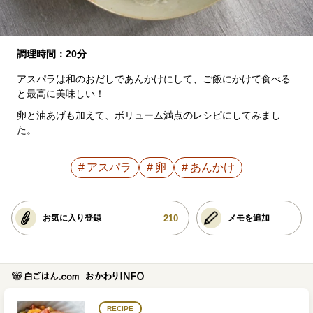
調理時間：20分
アスパラは和のおだしであんかけにして、ご飯にかけて食べる
と最高に美味しい！
卵と油あげも加えて、ボリューム満点のレシピにしてみまし
た。
アスパラ
卵
あんかけ
210
お気に入り登録
メモを追加
RECIPE