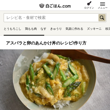
ログイン
メニュー
とうもろこし
鶏もも肉
なす
きゅうり
気楽に作れる
ズッキーニ
枝
アスパラと卵のあんかけ丼のレシピ/作り方