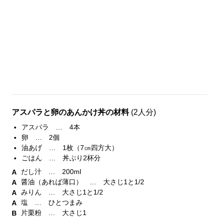
アスパラと卵のあんかけ丼の材料
(2人分)
アスパラ … 4本
卵 … 2個
油あげ … 1枚（7㎝四方大）
ごはん … 丼ぶり2杯分
だし汁 … 200ml
醤油（あれば薄口） … 大さじ1と1/2
みりん … 大さじ1と1/2
塩 … ひとつまみ
片栗粉 … 大さじ1