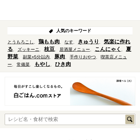
人気のキーワード
鶏もも肉
きゅうり
気楽に作れ
とうもろこし
なす
る
枝豆
こんにゃく
夏
ズッキーニ
居酒屋メニュー
野菜
豚肉
副菜×5分以内
手作りおやつ
喫茶店メニュ
もやし
ひき肉
ー
常備菜