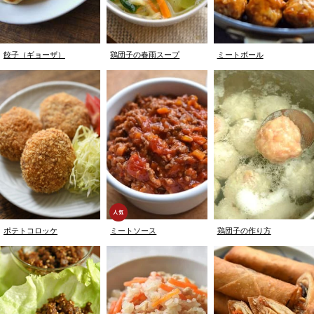
餃子（ギョーザ）
鶏団子の春雨スープ
ミートボール
ポテトコロッケ
ミートソース
鶏団子の作り方