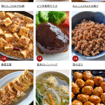
鶏だんごのみぞれ鍋
ピリ辛春雨サラダ
れんこんのはさみ揚げ
麻婆豆腐
基本のハンバーグ
鶏そぼろ