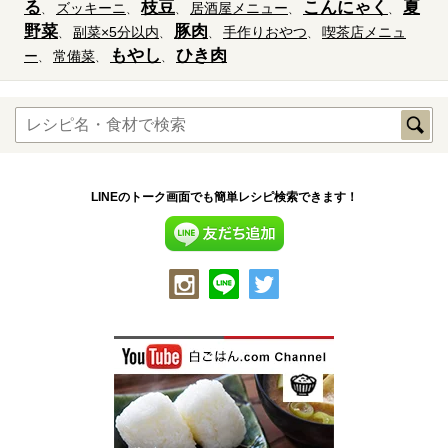
る
枝豆
こんにゃく
夏
ズッキーニ
居酒屋メニュー
野菜
豚肉
副菜×5分以内
手作りおやつ
喫茶店メニュ
もやし
ひき肉
ー
常備菜
LINEのトーク画面でも簡単レシピ検索できます！