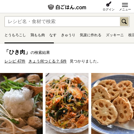
ログイン
メニュー
とうもろこし
鶏もも肉
なす
きゅうり
気楽に作れる
ズッキーニ
枝
「ひき肉」
の検索結果
レシピ 47件
きょう何つくる？ 6件
見つかりました。