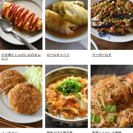
ひき肉とじゃがいものオム
ロールキャベツ
マーボーなす
レツ
メンチカツ
簡単そぼろ親子丼
春雨ともやしの煮物