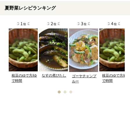
夏野菜レシピランキング
枝豆のゆで方/ゆ
なすの煮びたし
枝豆のゆで方/ゆ
ゴーヤチャンプ
で時間
で時間
ルー