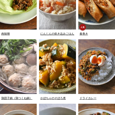
肉味噌
にんじんの炊き込みごはん
春巻き
鶏団子鍋（鶏つくね鍋）
かぼちゃのそぼろ煮
ドライカレー