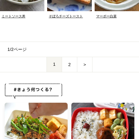
ミートソース丼
そぼろチーズトースト
マーボー白菜
1/2ページ
1
2
>