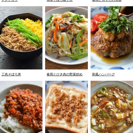
三色そぼろ丼
春雨とひき肉の野菜炒め
和風ハンバーグ