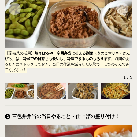
る場
【常備菜の活用】
鶏そぼろや、今回弁当にそえる副菜（きのこマリネ・きん
【
ぴら）は、冷蔵での日持ちも長いし、冷凍できるものもあります
。時間のあ
裕
然
るときにストックしておき、当日の作業を減らした状態で、ぜひのぞんでみ
てください！
1
5
三色丼弁当の当日やること・仕上げの盛り付け！