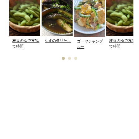
枝豆のゆで方/ゆ
なすの煮びたし
枝豆のゆで方/ゆ
ゴーヤチャンプ
で時間
で時間
ルー