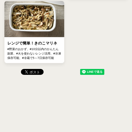
レンジで簡単！きのこマリネ
#野菜のおかず、#10分以内のかんたん
副菜、#火を使わないレンジ活用、#冷凍
保存可能、#冷蔵で5～7日保存可能