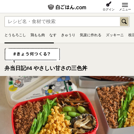
ログイン
メニュー
とうもろこし
鶏もも肉
なす
きゅうり
気楽に作れる
ズッキーニ
枝
弁当日記#4 やさしい甘さの三色丼