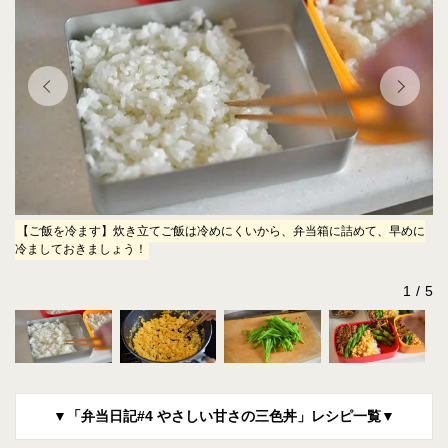
め
【ご飯を冷ます】炊き立てご飯は冷めにくいから、弁当箱に詰めて、早めに
【
冷ましておきましょう！
け
1
5
▼「弁当日記#4 やさしい甘さの三色丼」レシピ一覧▼