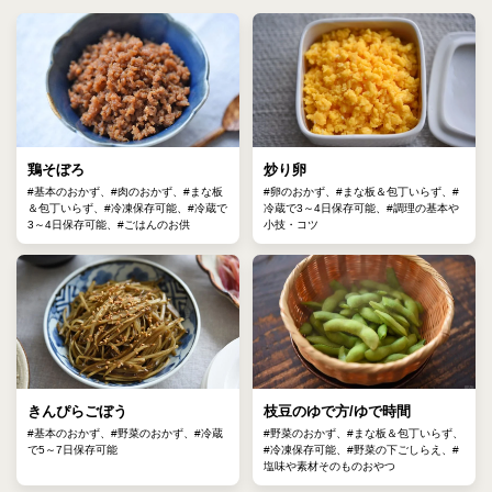
鶏そぼろ
炒り卵
#基本のおかず、#肉のおかず、#まな板
#卵のおかず、#まな板＆包丁いらず、#
＆包丁いらず、#冷凍保存可能、#冷蔵で
冷蔵で3～4日保存可能、#調理の基本や
3～4日保存可能、#ごはんのお供
小技・コツ
きんぴらごぼう
枝豆のゆで方/ゆで時間
#基本のおかず、#野菜のおかず、#冷蔵
#野菜のおかず、#まな板＆包丁いらず、
で5～7日保存可能
#冷凍保存可能、#野菜の下ごしらえ、#
塩味や素材そのものおやつ