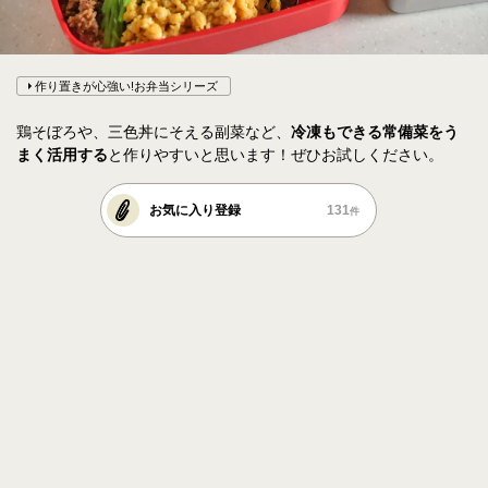
作り置きが心強い!お弁当シリーズ
鶏そぼろや、三色丼にそえる副菜など、
冷凍もできる常備菜をう
まく活用する
と作りやすいと思います！ぜひお試しください。
お気に入り登録
131
件