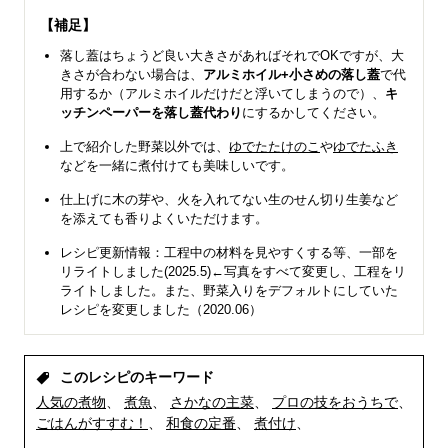
【補足】
落し蓋はちょうど良い大きさがあればそれでOKですが、大
きさが合わない場合は、
アルミホイル+小さめの落し蓋
で代
用するか（アルミホイルだけだと浮いてしまうので）、
キ
ッチンペーパーを落し蓋代わり
にするかしてください。
上で紹介した野菜以外では、
ゆでたたけのこ
や
ゆでたふき
などを一緒に煮付けても美味しいです。
仕上げに木の芽や、火を入れてない生のせん切り生姜など
を添えても香りよくいただけます。
レシピ更新情報：工程中の材料を見やすくする等、一部を
リライトしました(2025.5)←写真をすべて変更し、工程をリ
ライトしました。また、野菜入りをデフォルトにしていた
レシピを変更しました（2020.06）
このレシピのキーワード
人気の煮物
煮魚
さかなの主菜
プロの技をおうちで
ごはんがすすむ！
和食の定番
煮付け