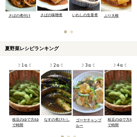
さばの味噌煮
いわしの生姜煮
さばの煮付け
ぶり大根
夏野菜レシピランキング
枝豆のゆで方/ゆ
なすの煮びたし
枝豆のゆで方/ゆ
ゴーヤチャンプ
で時間
で時間
ルー