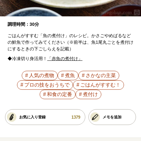
調理時間：30分
ごはんがすすむ「魚の煮付け」のレシピ。かさごやめばるなど
の鮮魚で作ってみてください（※前半は、魚1尾丸ごとを煮付け
にするときの下ごしらえを記載）
◆冷凍切り身活用！
「赤魚の煮付け」
人気の煮物
煮魚
さかなの主菜
プロの技をおうちで
ごはんがすすむ！
和食の定番
煮付け
1379
お気に入り登録
メモを追加