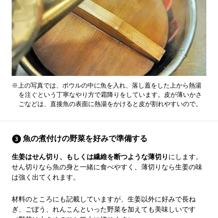
※上の写真では、ボウルの中に魚を入れ、落し蓋をした上から熱湯
を注ぐという丁寧なやり方で霜降りをしています。皮が薄いかさ
ごなどは、直接魚の表面に熱湯をかけると皮が割れやすいので。
魚の煮付けの野菜を好みで準備する
生姜はせん切り、もしくは繊維を断つような薄切り
にします。
せん切りなら魚の身と一緒に食べやすく、薄切りなら生姜の味
は強く出てくれます。
材料のところにも記載していますが、生姜以外に好みで長ね
ぎ、ごぼう、れんこんといった野菜を加えても美味しいです