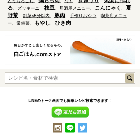
鶏もも肉
きゅうり
気楽に作れ
とうもろこし
なす
る
枝豆
こんにゃく
夏
ズッキーニ
居酒屋メニュー
野菜
豚肉
副菜×5分以内
手作りおやつ
喫茶店メニュ
もやし
ひき肉
ー
常備菜
LINEのトーク画面でも簡単レシピ検索できます！