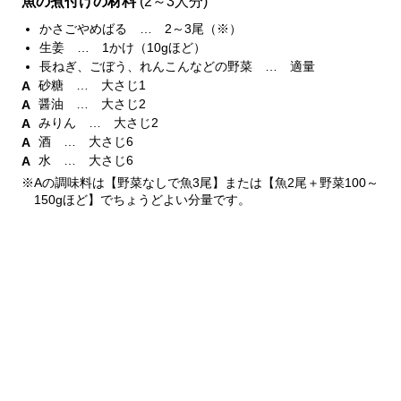
魚の煮付けの材料
(2～3人分)
かさごやめばる … 2～3尾（※）
生姜 … 1かけ（10gほど）
長ねぎ、ごぼう、れんこんなどの野菜 … 適量
砂糖 … 大さじ1
醤油 … 大さじ2
みりん … 大さじ2
酒 … 大さじ6
水 … 大さじ6
※Aの調味料は【野菜なしで魚3尾】または【魚2尾＋野菜100～
150gほど】でちょうどよい分量です。