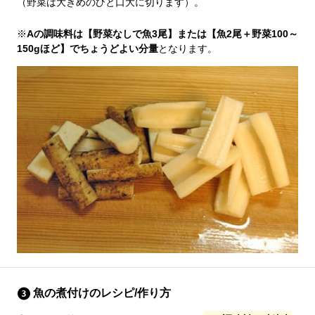
（野菜は大きめのひと口大に切ります）。
※
Aの調味料は【野菜なしで魚3尾】または【魚2尾＋野菜100～
150gほど】でちょうどよい分量
となります。
魚の煮付けのレシピ/作り方