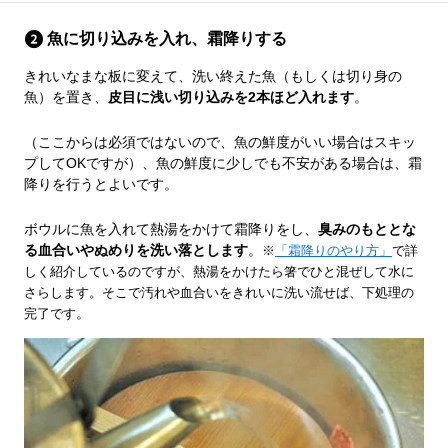
魚に切り込みを入れ、霜降りする
きれいなまな板に変えて、洗い終えた魚（もしくは切り身の
魚）を置き、
皮目に浅い切り込みを2本ほど入れます
。
（ここからは必須ではないので、魚の鮮度がいい場合はスキッ
プしてOKですが）、魚の鮮度に少しでも不安がある場合は、霜
降りを行うとよいです。
ボウルに魚を入れて熱湯をかけて霜降りをし、
臭みのもととな
る血合いやぬめりを洗い落とします
。
※
「霜降りのやり方」
で詳
しく紹介しているのですが、熱湯をかけたら箸でひと混ぜして水に
さらします。そこで汚れや血合いをきれいに洗い流せば、下処理の
。
完了です