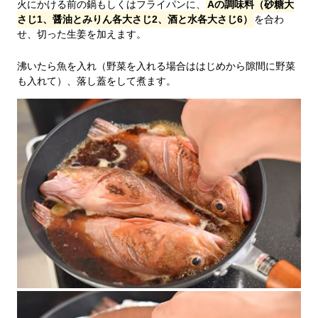
火にかける前の鍋もしくはフライパンに、
Aの調味料（砂糖大
さじ1、醤油とみりん各大さじ2、酒と水各大さじ6）
を合わ
せ、切った生姜を加えます。
沸いたら魚を入れ（野菜を入れる場合ははじめから隙間に野菜
も入れて）、落し蓋をして煮ます。