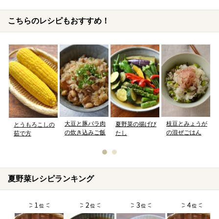
こちらのレシピもおすすめ！
大豆と豚バラ肉
枝豆とみょうが
夏野菜の揚げび
とうもろこしの
の炊き込みご飯
の混ぜごはん
たし
茹で方
夏野菜レシピランキング