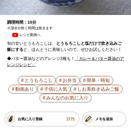
調理時間：10分
※浸水や炊く時間は除きます
レシピ動画へ
旬の甘いとうもろこしは、
とうもろこしと塩だけで炊き込みご
飯にする
と、ほんとうに美味しいので、ぜひお試しください！
◆バター醤油などのアレンジ2種も！
「カレー＆バター醤油のア
レンジレシピ」
とうもろこし
お弁当
簡単・時短
動画あり
子供に人気
しお系炊き込みご飯
みんなのお気に入り
3775
お気に入り登録
メモを追加