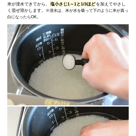
米が浸水できてから、
塩小さじ1～1と1/3ほど
を加えてやさし
く混ぜ溶かします。
※浸水は、米が水を吸って下のように米が真っ
白になったらOK。