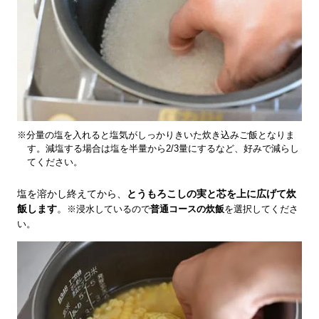
※分量の塩を入れると塩気がしっかりきいた炊き込みご飯となりま
す。減塩する場合は塩を半量から2/3量にするなど、好みで減らし
てください。
塩を溶かし終えてから、
とうもろこしの実と芯を上に広げて炊
飯します
。
※浸水しているので
普通コースの炊飯
を選択してくださ
い。