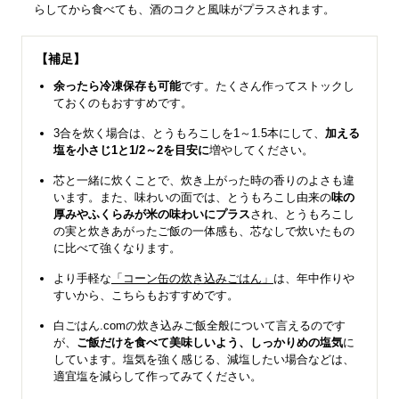
らしてから食べても、酒のコクと風味がプラスされます。
【補足】
余ったら冷凍保存も可能
です。たくさん作ってストックし
ておくのもおすすめです。
3合を炊く場合は、とうもろこしを1～1.5本にして、
加える
塩を小さじ1と1/2～2を目安に
増やしてください。
芯と一緒に炊くことで、炊き上がった時の香りのよさも違
います。また、味わいの面では、とうもろこし由来の
味の
厚みやふくらみが米の味わいにプラス
され、とうもろこし
の実と炊きあがったご飯の一体感も、芯なしで炊いたもの
に比べて強くなります。
より手軽な
「コーン缶の炊き込みごはん」
は、年中作りや
すいから、こちらもおすすめです。
白ごはん.comの炊き込みご飯全般について言えるのです
が、
ご飯だけを食べて美味しいよう、しっかりめの塩気
に
しています。塩気を強く感じる、減塩したい場合などは、
適宜塩を減らして作ってみてください。