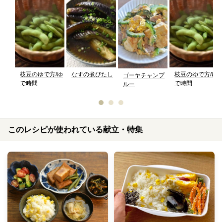
枝豆のゆで方/ゆ
なすの煮びたし
枝豆のゆで方/ゆ
ゴーヤチャンプ
で時間
で時間
ルー
このレシピが使われている献立・特集