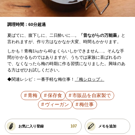
調理時間：60分超過
夏ばてに、腹下しに、二日酔いに…。
「昔ながらの万能薬」
と
言われますが、作り方はなかなか大変、時間もかかります。
しかも！青梅1㎏から40ｇくらいしかできません…。そんな手
間がかかるものではありますが、うちでは家族に喜ばれるの
で、なくなったら梅の時期に作る習慣になりました。興味のあ
る方はぜひお試しください。
◆関連レシピ：一番手軽な梅仕事！
「梅シロップ」
青梅
保存食
市販品を自家製で
ヴィーガン
梅仕事
107
お気に入り登録
メモを追加