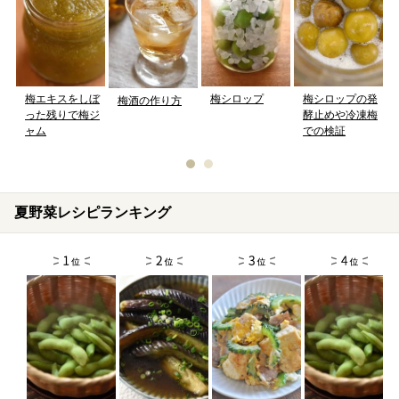
梅シロップの発
梅エキスをしぼ
梅シロップ
梅酒の作り方
酵止めや冷凍梅
った残りで梅ジ
での検証
ャム
夏野菜レシピランキング