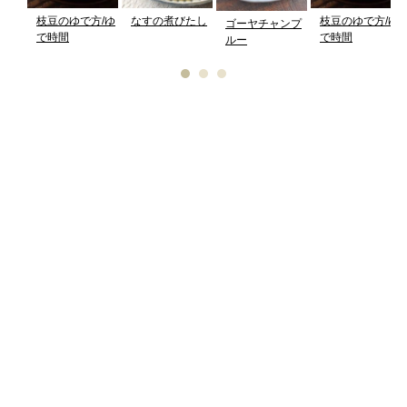
枝豆のゆで方/ゆ
なすの煮びたし
枝豆のゆで方/ゆ
ゴーヤチャンプ
で時間
で時間
ルー