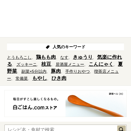
人気のキーワード
鶏もも肉
きゅうり
気楽に作れ
とうもろこし
なす
る
枝豆
こんにゃく
夏
ズッキーニ
居酒屋メニュー
野菜
豚肉
副菜×5分以内
手作りおやつ
喫茶店メニュ
もやし
ひき肉
ー
常備菜