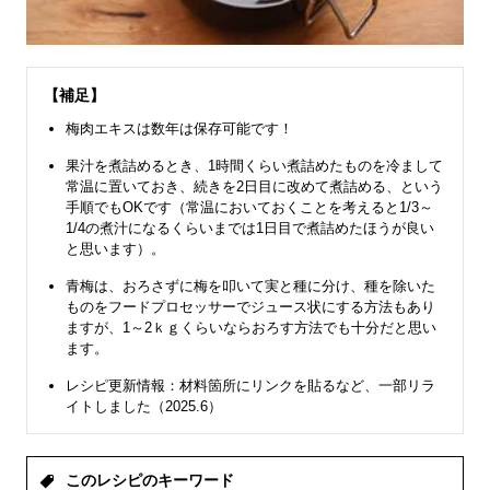
【補足】
梅肉エキスは数年は保存可能です！
果汁を煮詰めるとき、1時間くらい煮詰めたものを冷まして
常温に置いておき、続きを2日目に改めて煮詰める、という
手順でもOKです（常温においておくことを考えると1/3～
1/4の煮汁になるくらいまでは1日目で煮詰めたほうが良い
と思います）。
青梅は、おろさずに梅を叩いて実と種に分け、種を除いた
ものをフードプロセッサーでジュース状にする方法もあり
ますが、1～2ｋｇくらいならおろす方法でも十分だと思い
ます。
レシピ更新情報：材料箇所にリンクを貼るなど、一部リラ
イトしました（2025.6）
このレシピのキーワード