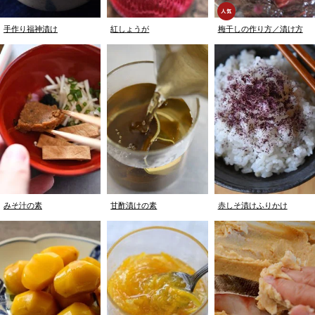
手作り福神漬け
紅しょうが
梅干しの作り方／漬け方
みそ汁の素
甘酢漬けの素
赤しそ漬けふりかけ