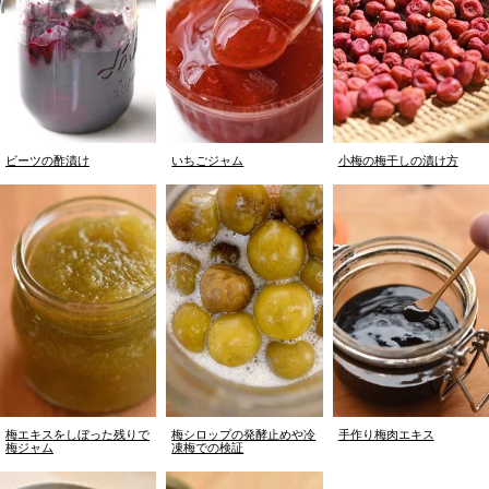
ビーツの酢漬け
いちごジャム
小梅の梅干しの漬け方
梅エキスをしぼった残りで
梅シロップの発酵止めや冷
手作り梅肉エキス
梅ジャム
凍梅での検証