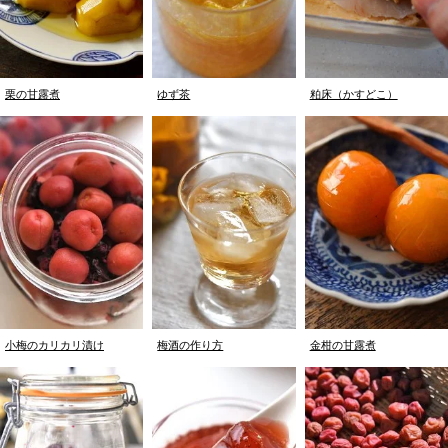
栗の甘露煮
ゆず茶
粕床（かすどこ）
小梅のカリカリ漬け
梅酒の作り方
金柑の甘露煮