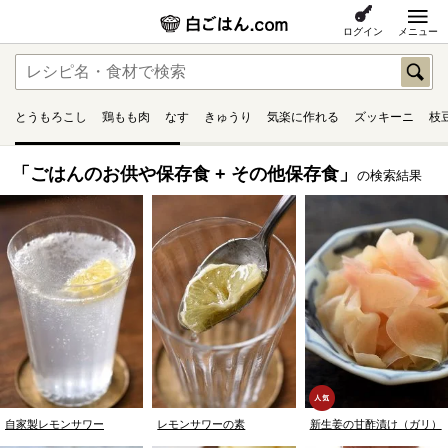
ログイン
メニュー
とうもろこし
鶏もも肉
なす
きゅうり
気楽に作れる
ズッキーニ
枝
「ごはんのお供や保存食 + その他保存食」
の検索結果
自家製レモンサワー
レモンサワーの素
新生姜の甘酢漬け（ガリ）