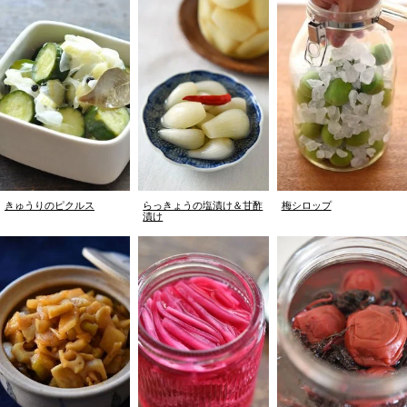
きゅうりのピクルス
らっきょうの塩漬け＆甘酢
梅シロップ
漬け