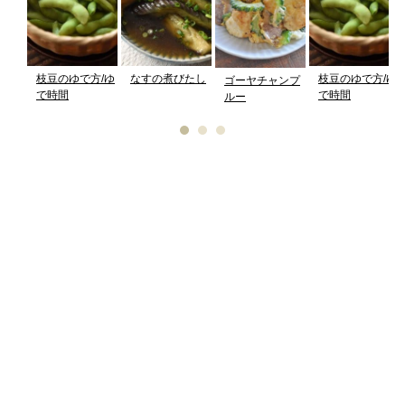
枝豆のゆで方/ゆ
なすの煮びたし
枝豆のゆで方/ゆ
ゴーヤチャンプ
で時間
で時間
ルー