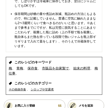
で、しぼりかすは冷蔵庫に保存しておき、翌日にジャムに
してもOKです。
保存期間は砂糖の量や煮詰め加減、瓶詰めの方法にもよる
ので、特に記載していません。普通に空気に触れたままな
ら2〜3週間くらいで食べきるのがいいと思います。※あく
まで参考までにですが、私は完璧に脱気することにあまり
こだわらず、殺菌した瓶に詰め（上の手順で瓶を殺菌し、
瓶自体もまだ熱を持っている段階で熱いジャムを瓶上部ギ
リギリまで入れて蓋をします）、そのうえで冷蔵保存して
います。
このレシピのキーワード
梅
青梅
保存食
市販品を自家製で
始末の料理
梅
仕事
このレシピのカテゴリー
その他保存食
シロップや甘露煮
66
お気に入り登録
メモを追加