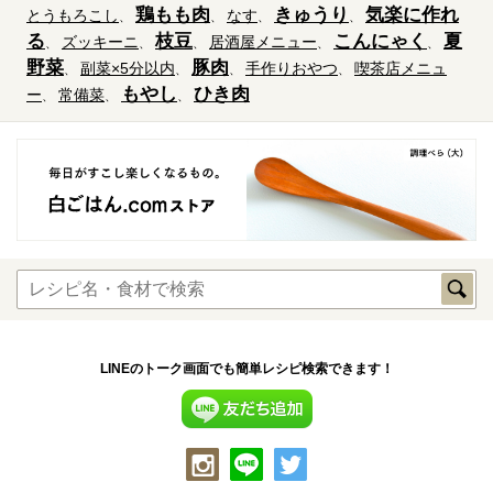
鶏もも肉
きゅうり
気楽に作れ
とうもろこし
なす
る
枝豆
こんにゃく
夏
ズッキーニ
居酒屋メニュー
野菜
豚肉
副菜×5分以内
手作りおやつ
喫茶店メニュ
もやし
ひき肉
ー
常備菜
LINEのトーク画面でも簡単レシピ検索できます！