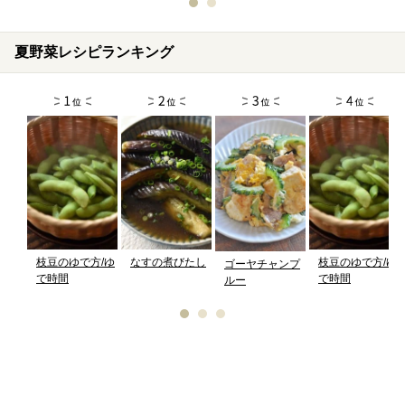
夏野菜レシピランキング
枝豆のゆで方/ゆ
なすの煮びたし
枝豆のゆで方/ゆ
ゴーヤチャンプ
で時間
で時間
ルー