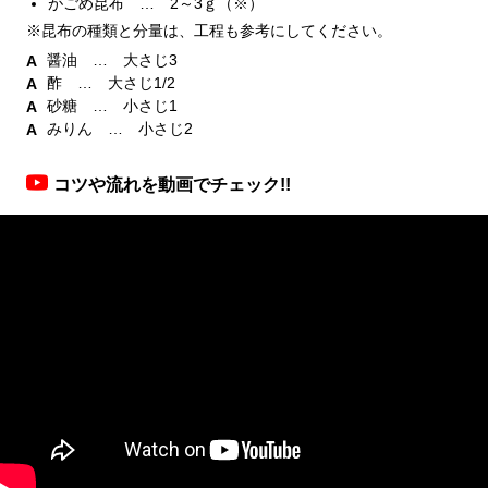
がごめ昆布 … 2～3ｇ（※）
※昆布の種類と分量は、工程も参考にしてください。
醤油 … 大さじ3
酢 … 大さじ1/2
砂糖 … 小さじ1
みりん … 小さじ2
コツや流れを動画でチェック!!