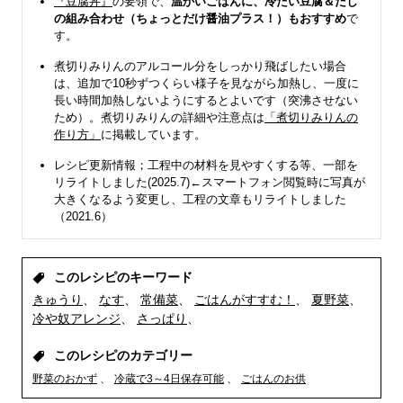
『豆腐丼』
の要領で、
温かいごはんに、冷たい豆腐＆だし
の組み合わせ（ちょっとだけ醤油プラス！）もおすすめ
で
す。
煮切りみりんのアルコール分をしっかり飛ばしたい場合
は、追加で10秒ずつくらい様子を見ながら加熱し、一度に
長い時間加熱しないようにするとよいです（突沸させない
ため）。煮切りみりんの詳細や注意点は
「煮切りみりんの
作り方」
に掲載しています。
レシピ更新情報；工程中の材料を見やすくする等、一部を
リライトしました(2025.7)←スマートフォン閲覧時に写真が
大きくなるよう変更し、工程の文章もリライトしました
（2021.6）
このレシピのキーワード
きゅうり
なす
常備菜
ごはんがすすむ！
夏野菜
冷や奴アレンジ
さっぱり
このレシピのカテゴリー
野菜のおかず
冷蔵で3～4日保存可能
ごはんのお供