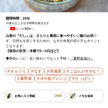
調理時間：20分
※味をなじませる時間を除きます
レシピ動画へ
山形の『だし』は、さらりと最高に食べやすいご飯のお供
で
す。日持ちを良くするための、なすの水気の切り方もポイント
となります。
【保存の目安：冷蔵で3～4日ほど】
◆類似レシピ：近い味わいでもっと手軽！
「夏野菜漬け」
きゅうり
なす
常備菜
ごはんがすすむ！
夏野菜
冷や奴アレンジ
さっぱり
2058
お気に入り登録
メモを追加