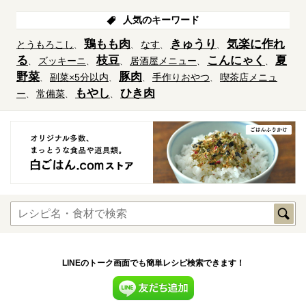
人気のキーワード
鶏もも肉
きゅうり
気楽に作れ
とうもろこし
なす
る
枝豆
こんにゃく
夏
ズッキーニ
居酒屋メニュー
野菜
豚肉
副菜×5分以内
手作りおやつ
喫茶店メニュ
もやし
ひき肉
ー
常備菜
LINEのトーク画面でも簡単レシピ検索できます！