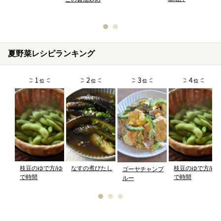
夏野菜レシピランキング
枝豆のゆで方/ゆ
なすの煮びたし
枝豆のゆで方/ゆ
ゴーヤチャンプ
で時間
で時間
ルー