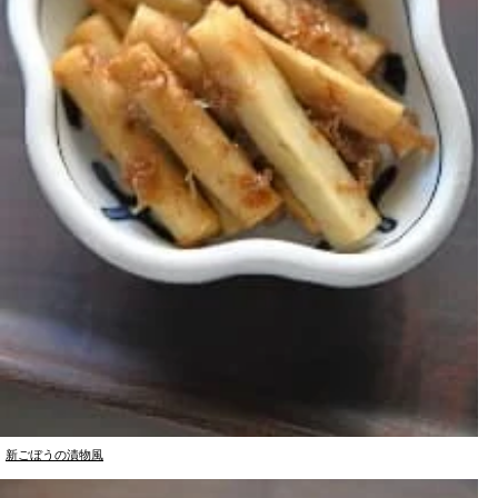
新ごぼうの漬物風