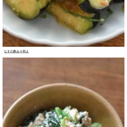
なすの酢みそ和え