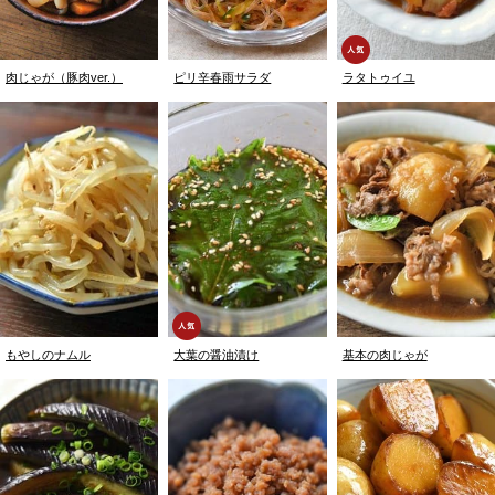
肉じゃが（豚肉ver.）
ピリ辛春雨サラダ
ラタトゥイユ
もやしのナムル
大葉の醤油漬け
基本の肉じゃが