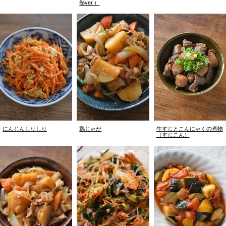
熱ver.）
にんじんしりしり
鶏じゃが
牛すじとこんにゃくの煮物
（すじこん）