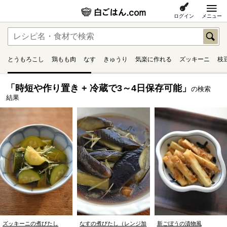
ログイン
メニュー
とうもろこし
鶏もも肉
なす
きゅうり
気楽に作れる
ズッキーニ
枝
「時短や作り置き + 冷蔵で3～4日保存可能」
の検索
結果
ズッキーニの煮びたし
なすの煮びたし（レンジ加
新ごぼうの漬物風