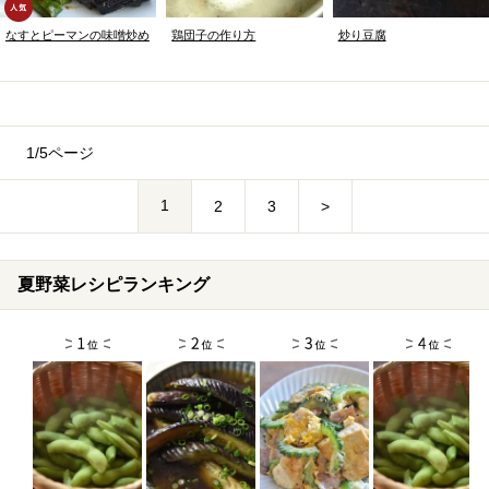
なすとピーマンの味噌炒め
鶏団子の作り方
炒り豆腐
1/5ページ
1
2
3
>
夏野菜レシピランキング