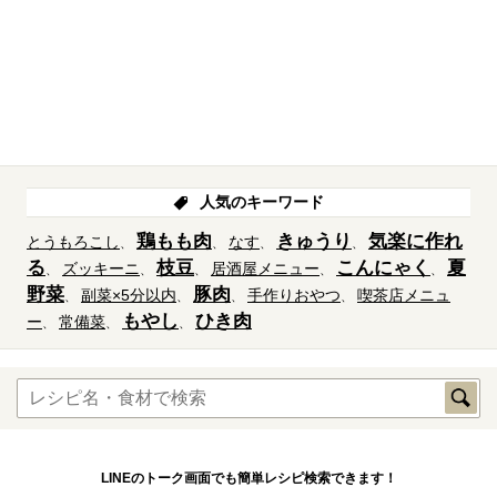
人気のキーワード
鶏もも肉
きゅうり
気楽に作れ
とうもろこし
なす
る
枝豆
こんにゃく
夏
ズッキーニ
居酒屋メニュー
野菜
豚肉
副菜×5分以内
手作りおやつ
喫茶店メニュ
もやし
ひき肉
ー
常備菜
LINEのトーク画面でも簡単レシピ検索できます！