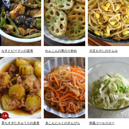
なすとピーマンの直煮
れんこんの青のり炒め
大豆もやしのナムル
育ちすぎたきゅうりの直煮
糸こんにゃくのきんぴら
和風コールスロー