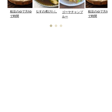
枝豆のゆで方/ゆ
なすの煮びたし
枝豆のゆで方/ゆ
ゴーヤチャンプ
で時間
で時間
ルー