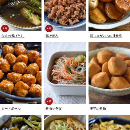
なすの煮びたし
鶏そぼろ
新じゃがいもの甘辛煮
ミートボール
春雨サラダ
里芋の煮物