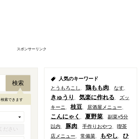
スポンサーリンク
人気のキーワード
鶏もも肉
とうもろこし
なす
きゅうり
気楽に作れる
ズッ
も検索できます
枝豆
キーニ
居酒屋メニュー
こんにゃく
夏野菜
副菜×5分
豚肉
以内
手作りおやつ
喫茶
もやし
ひ
店メニュー
常備菜