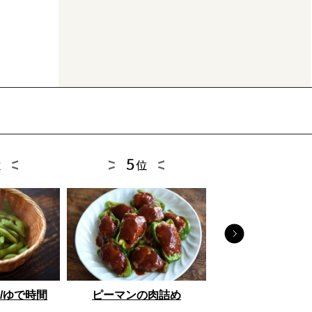
とうもろこし
/ゆで時間
ピーマンの肉詰め