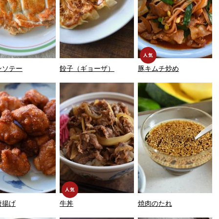
ンソテー
餃子（ギョーザ）
豚キムチ炒め
唐揚げ
牛丼
焼肉のたれ