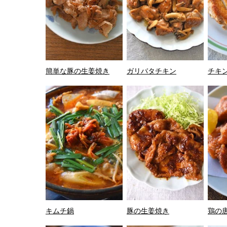
簡単な豚の生姜焼き
ガリバタチキン
チキ
キムチ鍋
豚の生姜焼き
鶏の