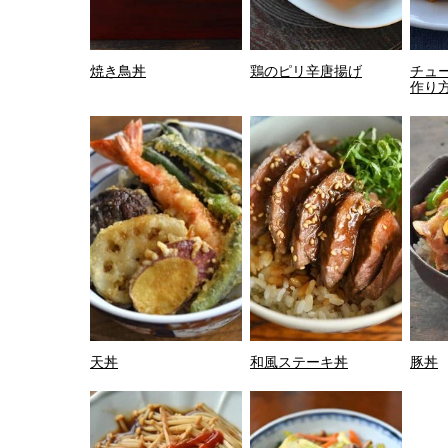
焼き鳥丼
鶏のピリ辛唐揚げ
チュ
作り
天丼
和風ステーキ丼
豚丼