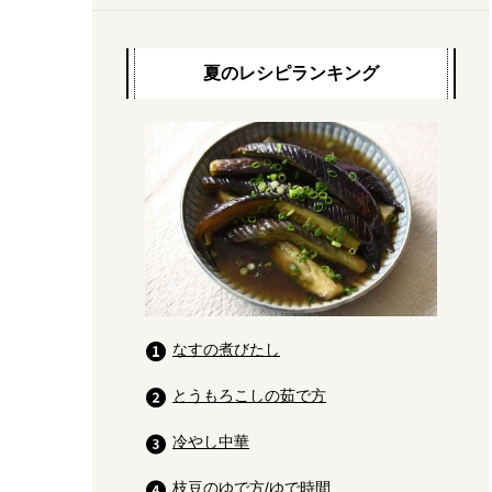
夏のレシピランキング
なすの煮びたし
とうもろこしの茹で方
冷やし中華
枝豆のゆで方/ゆで時間