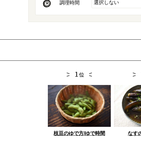
調理時間
枝豆のゆで方/ゆで時間
なす