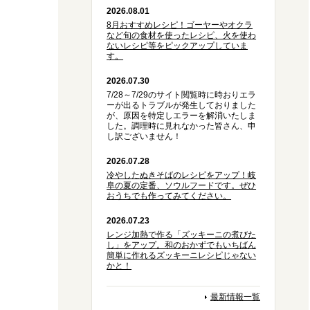
2026.08.01
8月おすすめレシピ！ゴーヤーやオクラ
など旬の食材を使ったレシピ、火を使わ
ないレシピ等をピックアップしていま
す。
2026.07.30
7/28～7/29のサイト閲覧時に時おりエラ
ーが出るトラブルが発生しておりました
が、原因を特定しエラーを解消いたしま
した。調理時に見れなかった皆さん、申
し訳ございません！
2026.07.28
冷やしたぬきそばのレシピをアップ！岐
阜の夏の定番、ソウルフードです。ぜひ
おうちでも作ってみてください。
2026.07.23
レンジ加熱で作る「ズッキーニの煮びた
し」をアップ。和のおかずでもいちばん
簡単に作れるズッキーニレシピじゃない
かと！
最新情報一覧