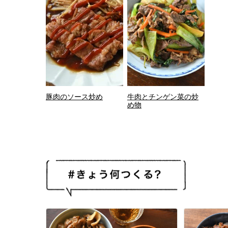
豚肉のソース炒め
牛肉とチンゲン菜の炒
め物