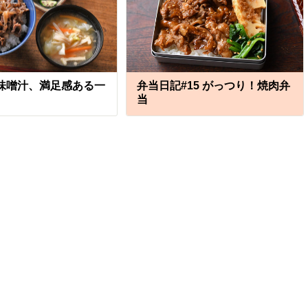
味噌汁、満足感ある一
弁当日記#15 がっつり！焼肉弁
当