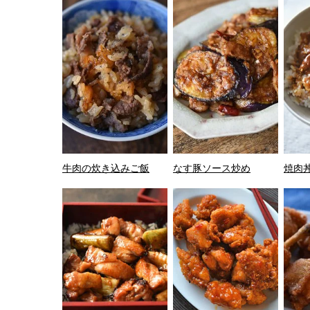
牛肉の炊き込みご飯
なす豚ソース炒め
焼肉