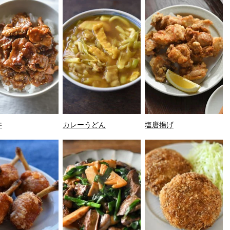
丼
カレーうどん
塩唐揚げ