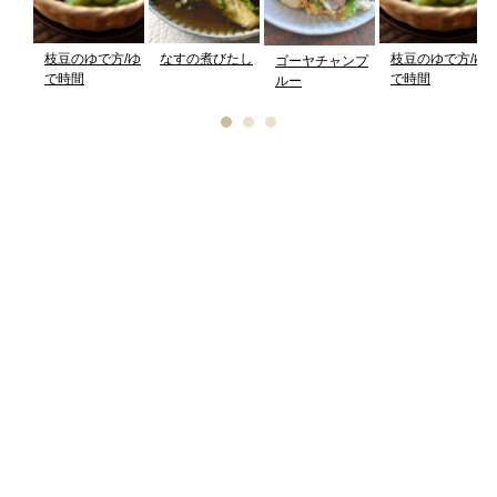
枝豆のゆで方/ゆ
なすの煮びたし
枝豆のゆで方/ゆ
ゴーヤチャンプ
で時間
で時間
ルー