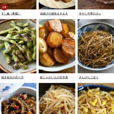
すし飯（酢飯）
油揚げの薬味まきまき
冷やし中華のタレ
焼き枝豆の作り方
新じゃがいもの甘辛煮
きんぴらごぼう