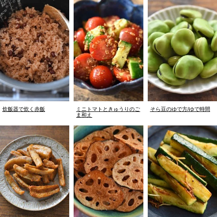
炊飯器で炊く赤飯
ミニトマトときゅうりのご
そら豆のゆで方/ゆで時間
ま和え