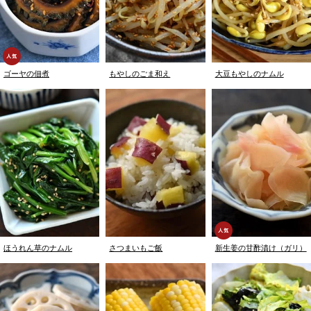
ゴーヤの佃煮
もやしのごま和え
大豆もやしのナムル
ほうれん草のナムル
さつまいもご飯
新生姜の甘酢漬け（ガリ）