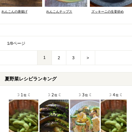
れんこんの唐揚げ
れんこんチップス
ズッキーニの生姜炒め
1/8ページ
1
2
3
>
夏野菜レシピランキング