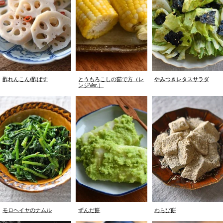
酢れんこん/酢ばす
とうもろこしの茹で方（レ
やみつきレタスサラダ
ンジVer.）
モロヘイヤのナムル
ずんだ餅
わらび餅