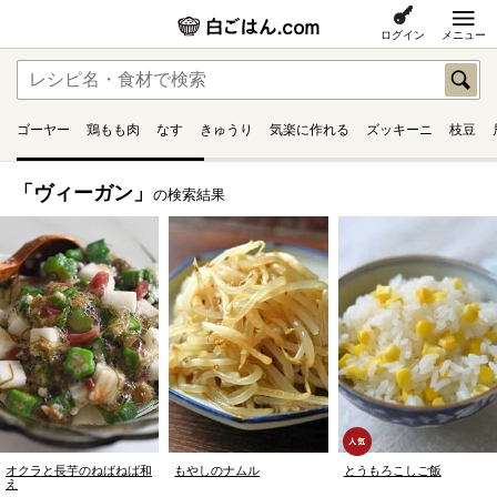
ログイン
メニュー
ゴーヤー
鶏もも肉
なす
きゅうり
気楽に作れる
ズッキーニ
枝豆
「ヴィーガン」
の検索結果
オクラと長芋のねばねば和
もやしのナムル
とうもろこしご飯
え