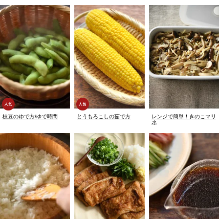
枝豆のゆで方/ゆで時間
とうもろこしの茹で方
レンジで簡単！きのこマリ
ネ