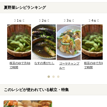
夏野菜レシピランキング
枝豆のゆで方/ゆ
なすの煮びたし
枝豆のゆで方/ゆ
ゴーヤチャンプ
で時間
で時間
ルー
このレシピが使われている献立・特集