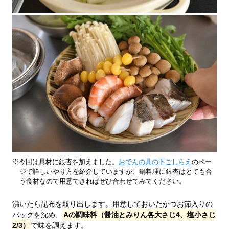
※今回は具材に銀杏を加えました。
おでんの具の下ごしらえ
のペー
ジで詳しいやり方を紹介していますが、鍋料理に銀杏はとても合
う食材なので用意できればぜひ合わせてみてください。
沸いたら昆布を取り出します。用意しておいたかつお節入りの
パックを沈め、
Aの調味料（醤油とみりん各大さじ4、塩小さじ
2/3）
で味を調えます。