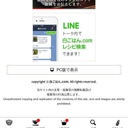
材料を
閉じる
閉じる
PC版で表示
寄せ鍋の材料
(3～4人分)
下ごしらえ
白菜
… 1/6～1/8玉
長ねぎ … 1本
水に昆布を入れ、鰹節を袋に詰める（普通にだし取りしても
当サイト内の文章・画像等の無断転載及び
メモを
鶏もも肉
… 1枚（250gほど）
OK）
複製等の行為は禁じます。
閉じる
タラ
の切り身 … 2～3切
具材の下準備をする
Unauthorized copying and replication of the contents of this site, text and images are strictly
prohibited.
エビ
（無頭殻付き） … 6～8尾
魚介類と肉を湯引きする
豆腐
… 1丁
くず切りを戻す
きのこ … 椎茸,えのき,しめじなど好みの分量
春菊
… 1束