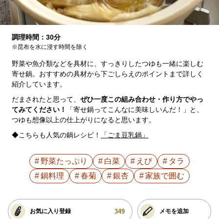
調理時間：30分
※昆布を水に浸す時間を除く
野菜や魚介類などを具材に、すっきりしたつゆも一緒に楽しむ
寄せ鍋。おすすめの具材から下ごしらえのポイントまで詳しく
紹介しています。
だまされたと思って、
ぜひ一度この組み合わせ・作り方でやっ
てみてください！
「寄せ鍋ってこんなに美味しいんだ！」と、
つゆも想像以上の仕上がりになると思います。
◆こちらも人気の鍋レシピ！
「ごま豆乳鍋」
野菜たっぷり
白菜
えび
タラ
鍋料理
春菊
銀杏
家族で囲む
349
お気に入り登録
メモを追加