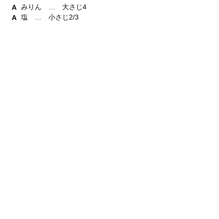
みりん … 大さじ4
塩 … 小さじ2/3