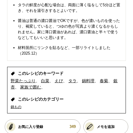
タラの鮮度が心配な場合は、両面に薄く塩をして5分ほど置
き、それを湯引きするとよいです。
醤油は普通の濃口醤油でOKですが、色が濃いものを使った
り、褐変していると、つゆの色が写真より濃くなるかもし
れません。家に薄口醤油があれば、濃口醤油と半々で使う
などしてもいいと思います。
材料箇所にリンクを貼るなど、一部リライトしました
（2025.12）
このレシピのキーワード
野菜たっぷり
白菜
えび
タラ
鍋料理
春菊
銀
杏
家族で囲む
このレシピのカテゴリー
鍋もの
349
お気に入り登録
メモを追加