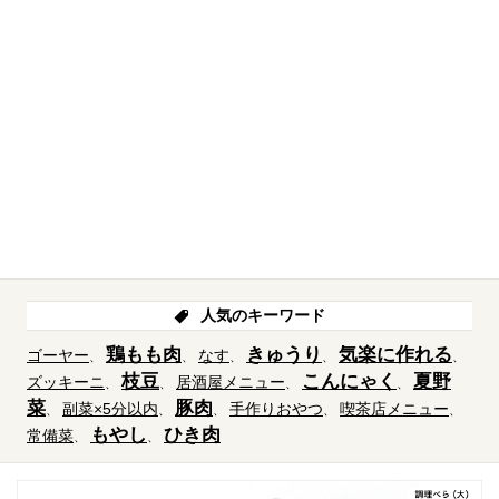
人気のキーワード
鶏もも肉
きゅうり
気楽に作れる
ゴーヤー
なす
枝豆
こんにゃく
夏野
ズッキーニ
居酒屋メニュー
菜
豚肉
副菜×5分以内
手作りおやつ
喫茶店メニュー
もやし
ひき肉
常備菜