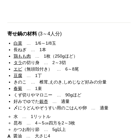
寄せ鍋の材料
(3～4人分)
白菜
… 1/6～1/8玉
長ねぎ … 1本
鶏もも肉
… 1枚（250gほど）
タラ
の切り身 … 2～3切
エビ
（無頭殻付き） … 6～8尾
豆腐
… 1丁
きのこ … 椎茸,えのき,しめじなど好みの分量
春菊
… 1束
くず切りやマロニー … 90gほど
好みでゆでた
銀杏
… 適量
〆にうどんやぞうすい用のごはんや卵 … 適量
水 … 1リットル
昆布 … 4～5㎝四方を2～3枚
かつお削り節 … 5g以上
醤油 … 大さじ4