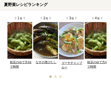
夏野菜レシピランキング
枝豆のゆで方/ゆ
なすの煮びたし
枝豆のゆで方/ゆ
ゴーヤチャンプ
で時間
で時間
ルー