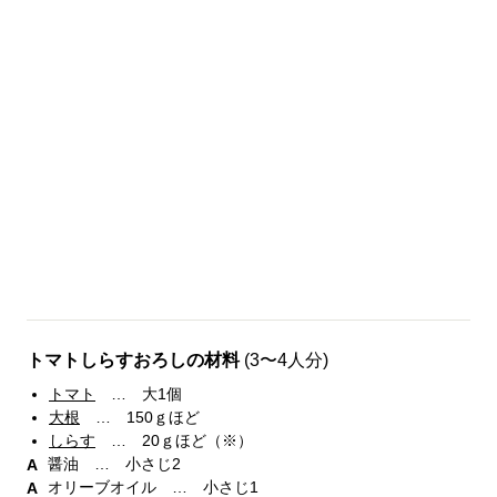
トマトしらすおろしの材料
(3〜4人分)
トマト
… 大1個
大根
… 150ｇほど
しらす
… 20ｇほど（※）
醤油 … 小さじ2
オリーブオイル … 小さじ1