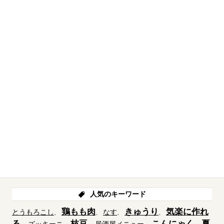
人気のキーワード
鶏もも肉
きゅうり
気楽に作れ
とうもろこし
なす
る
枝豆
こんにゃく
夏
ズッキーニ
居酒屋メニュー