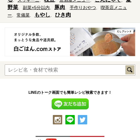
野菜
豚肉
副菜×5分以内
手作りおやつ
喫茶店メニュ
もやし
ひき肉
ー
常備菜
LINEのトーク画面でも簡単レシピ検索できます！