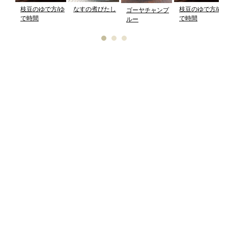
枝豆のゆで方/ゆ
なすの煮びたし
枝豆のゆで方/ゆ
ゴーヤチャンプ
で時間
で時間
ルー