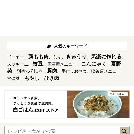
人気のキーワード
鶏もも肉
きゅうり
気楽に作れる
ゴーヤー
なす
枝豆
こんにゃく
夏野
ズッキーニ
居酒屋メニュー
菜
豚肉
副菜×5分以内
手作りおやつ
喫茶店メニュー
もやし
ひき肉
常備菜