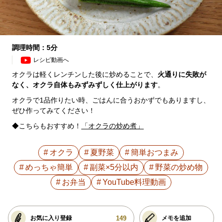
調理時間：5分
レシピ動画へ
オクラは軽くレンチンした後に炒めることで、
火通りに失敗が
なく、オクラ自体もみずみずしく仕上がります
。
オクラで1品作りたい時、ごはんに合うおかずでもありますし、
ぜひ作ってみてください！
◆こちらもおすすめ！
「オクラの炒め煮」
オクラ
夏野菜
簡単おつまみ
めっちゃ簡単
副菜×5分以内
野菜の炒め物
お弁当
YouTube料理動画
149
お気に入り登録
メモを追加