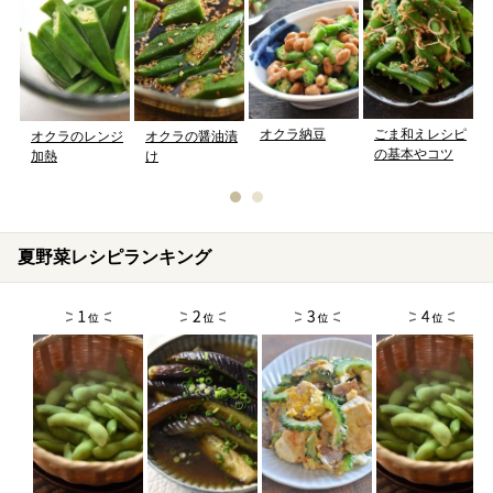
オクラ納豆
ごま和えレシピ
オクラのレンジ
オクラの醤油漬
の基本やコツ
加熱
け
夏野菜レシピランキング