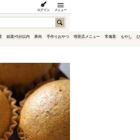
ログイン
メニュー
菜
副菜×5分以内
豚肉
手作りおやつ
喫茶店メニュー
常備菜
もやし