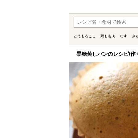
とうもろこし
鶏もも肉
なす
き
黒糖蒸しパンのレシピ/作