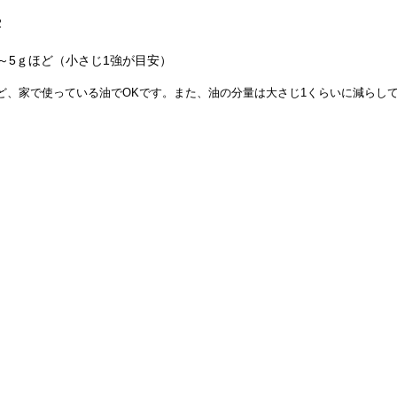
2
～5ｇほど（小さじ1強が目安）
ど、家で使っている油でOKです。また、油の分量は大さじ1くらいに減らし