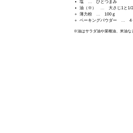
塩 … ひとつまみ
油（※） … 大さじ1と1/
薄力粉 … 100ｇ
ベーキングパウダー … 4
※油はサラダ油や菜種油、米油な