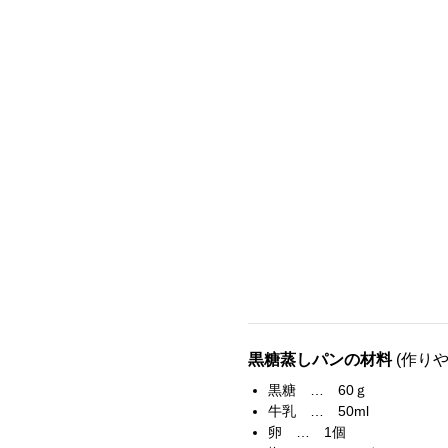
黒糖蒸しパンの材料
(作り
黒糖 … 60ｇ
牛乳 … 50ml
卵 … 1個