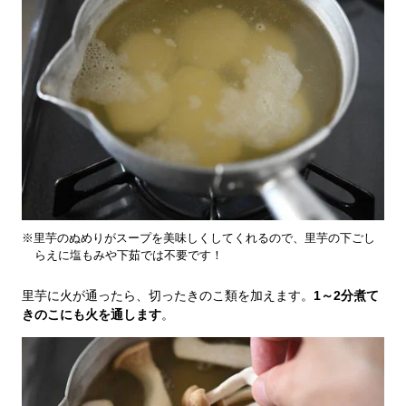
※里芋のぬめりがスープを美味しくしてくれるので、里芋の下ごし
らえに塩もみや下茹では不要です！
里芋に火が通ったら、切ったきのこ類を加えます。
1～2分煮て
きのこにも火を通します
。