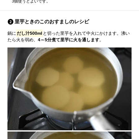
3個使うとよいです。
里芋ときのこのおすましのレシピ
鍋に
だし汁500ml
と切った里芋を入れて中火にかけます。沸い
たら火を弱め、
4～5分煮て里芋に火を通します
。