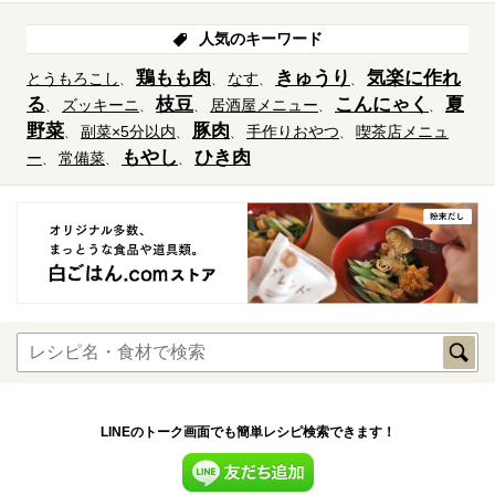
人気のキーワード
鶏もも肉
きゅうり
気楽に作れ
とうもろこし
なす
る
枝豆
こんにゃく
夏
ズッキーニ
居酒屋メニュー
野菜
豚肉
副菜×5分以内
手作りおやつ
喫茶店メニュ
もやし
ひき肉
ー
常備菜
LINEのトーク画面でも簡単レシピ検索できます！