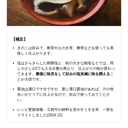
【補足】
きのこは好みで、椎茸やえのき茸、舞茸などを使っても美
味しく仕上がります。
塩はさらさらした精製塩と、粒の大きな粗塩などでは、同
じ小さじ1/2でも入る分量が異なり、仕上がりの味が変わっ
てきます。
最後に味見をして好みの塩加減に味を調える
こ
とが大切です。
醤油は濃口で十分ですが、家に薄口醤油があれば、汁の色
合いがクリアに仕上がるので、好みで使ってみてくださ
い。
レシピ更新情報：工程中の材料を見やすくする等、一部を
リライトしました(2024.12)