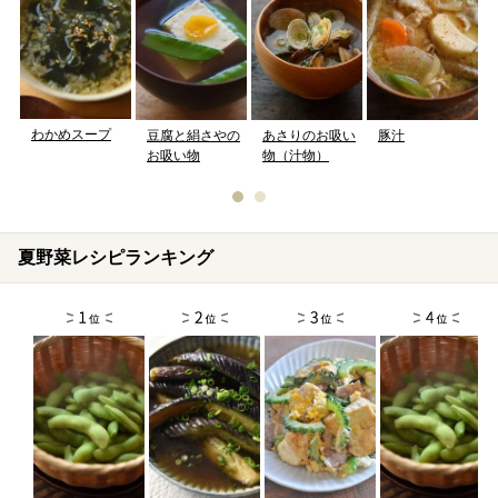
わかめスープ
豆腐と絹さやの
あさりのお吸い
豚汁
お吸い物
物（汁物）
夏野菜レシピランキング