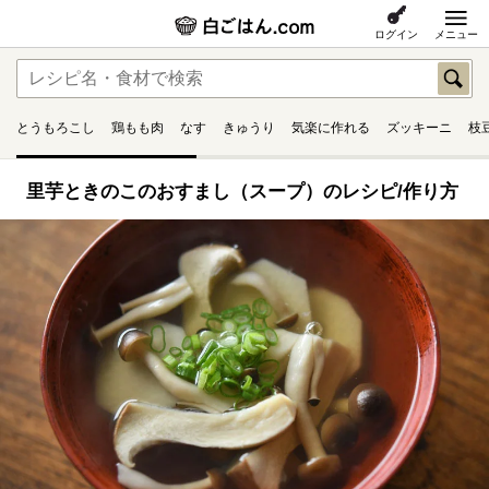
ログイン
メニュー
とうもろこし
鶏もも肉
なす
きゅうり
気楽に作れる
ズッキーニ
枝
里芋ときのこのおすまし（スープ）のレシピ/作り方