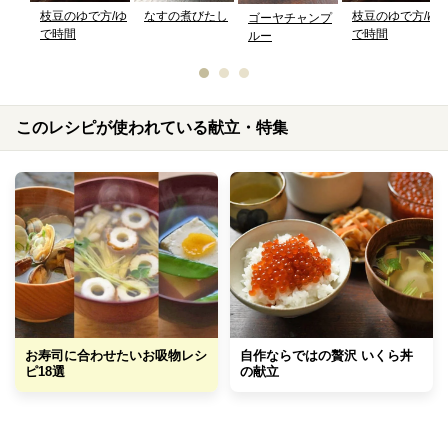
枝豆のゆで方/ゆ
なすの煮びたし
枝豆のゆで方/ゆ
ゴーヤチャンプ
で時間
で時間
ルー
このレシピが使われている献立・特集
お寿司に合わせたいお吸物レシ
自作ならではの贅沢 いくら丼
ピ18選
の献立