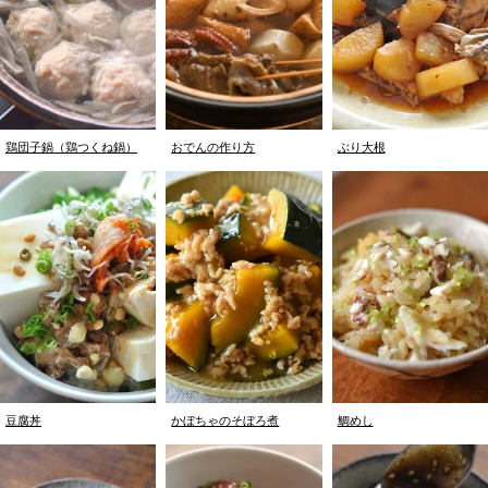
鶏団子鍋（鶏つくね鍋）
おでんの作り方
ぶり大根
豆腐丼
かぼちゃのそぼろ煮
鯛めし