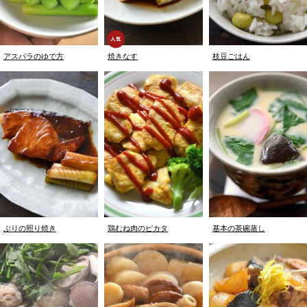
アスパラのゆで方
焼きなす
枝豆ごはん
ぶりの照り焼き
鶏むね肉のピカタ
基本の茶碗蒸し