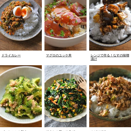
ドライカレー
マグロのユッケ丼
レンジで作る！なすの味噌
漬け