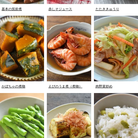
基本の筑前煮
赤しそジュース
たたききゅうり
かぼちゃの煮物
えびのうま煮（煮物）
肉野菜炒め