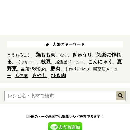
人気のキーワード
鶏もも肉
きゅうり
気楽に作れ
とうもろこし
なす
る
枝豆
こんにゃく
夏
ズッキーニ
居酒屋メニュー
野菜
豚肉
副菜×5分以内
手作りおやつ
喫茶店メニュ
もやし
ひき肉
ー
常備菜
LINEのトーク画面でも簡単レシピ検索できます！