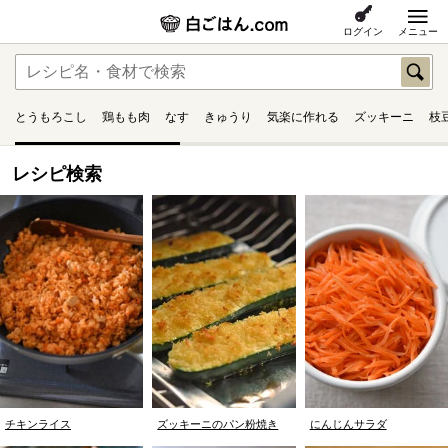
ログイン
メニュー
とうもろこし
鶏もも肉
なす
きゅうり
気楽に作れる
ズッキーニ
枝
レシピ検索
チキンライス
ズッキーニのパン粉焼き
にんじんサラダ