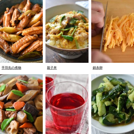
手羽先の煮物
親子丼
錦糸卵