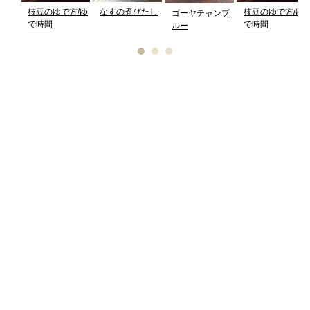
枝豆のゆで方/ゆ
なすの煮びたし
枝豆のゆで方/ゆ
ゴーヤチャンプ
で時間
で時間
ルー