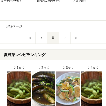
ゴーヤのツナ和え
ほうれん草のサラダ
さばそぼろ
8/42ページ
8
<
7
9
>
夏野菜レシピランキング