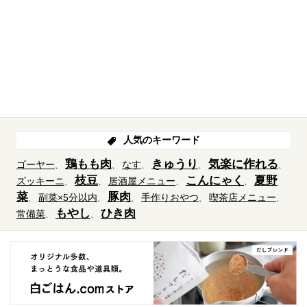
人気のキーワード
鶏もも肉
きゅうり
気楽に作れる
ゴーヤー
なす
枝豆
こんにゃく
夏野
ズッキーニ
居酒屋メニュー
菜
豚肉
副菜×5分以内
手作りおやつ
喫茶店メニュー
もやし
ひき肉
常備菜