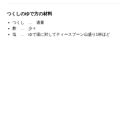
つくしのゆで方の材料
つくし … 適量
酢 … 少々
塩 … ゆで湯に対してティースプーン山盛り1杯ほど