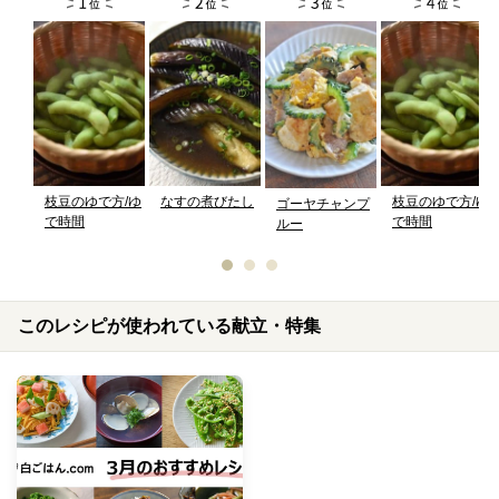
枝豆のゆで方/ゆ
なすの煮びたし
枝豆のゆで方/ゆ
ゴーヤチャンプ
で時間
で時間
ルー
このレシピが使われている献立・特集