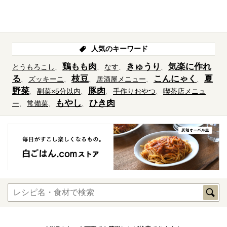
人気のキーワード
鶏もも肉
きゅうり
気楽に作れ
とうもろこし
なす
る
枝豆
こんにゃく
夏
ズッキーニ
居酒屋メニュー
野菜
豚肉
副菜×5分以内
手作りおやつ
喫茶店メニュ
もやし
ひき肉
ー
常備菜