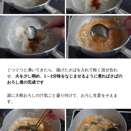
ぐつぐつと沸いてきたら、揚げたさばを入れて軽く混ぜ合わ
せ、
火を少し弱め、1～2分味をなじませるように煮ればさばの
おろし煮の完成です
器に大根おろしの汁気ごと盛り付けて、おろし生姜をそえま
す。