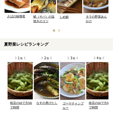
さばの味噌煮
鯖（サバ）の塩
タラの野菜あん
しめ鯖
焼きのコツ
かけ
夏野菜レシピランキング
枝豆のゆで方/ゆ
なすの煮びたし
枝豆のゆで方/ゆ
ゴーヤチャンプ
で時間
で時間
ルー