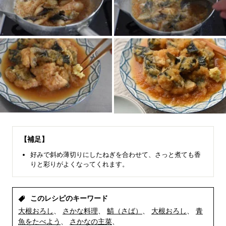
【補足】
好みで斜め薄切りにしたねぎを合わせて、さっと煮ても香
りと彩りがよくなってくれます。
このレシピのキーワード
大根おろし
さかな料理
鯖（さば）
大根おろし
青
魚をたべよう
さかなの主菜