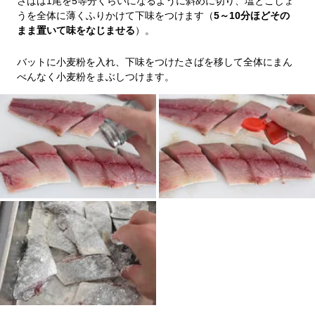
さばは1尾を5等分くらいになるように斜めに切り、塩とこしょ
うを全体に薄くふりかけて下味をつけます（
5～10分ほどその
まま置いて味をなじませる
）。
バットに小麦粉を入れ、下味をつけたさばを移して全体にまん
べんなく小麦粉をまぶしつけます。