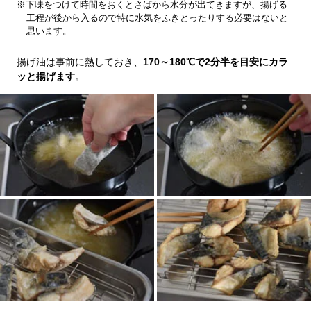
※下味をつけて時間をおくとさばから水分が出てきますが、揚げる
工程が後から入るので特に水気をふきとったりする必要はないと
思います。
揚げ油は事前に熱しておき、
170～180℃で2分半を目安にカラ
ッと揚げます
。