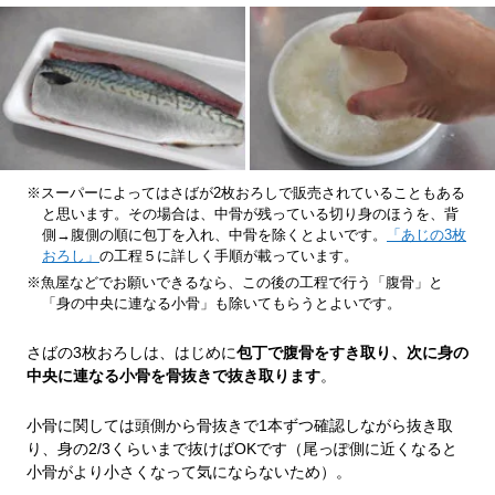
※スーパーによってはさばが2枚おろしで販売されていることもある
と思います。その場合は、中骨が残っている切り身のほうを、背
側→腹側の順に包丁を入れ、中骨を除くとよいです。
「あじの3枚
おろし」
の工程５に詳しく手順が載っています。
※魚屋などでお願いできるなら、この後の工程で行う「腹骨」と
「身の中央に連なる小骨」も除いてもらうとよいです。
さばの3枚おろしは、はじめに
包丁で腹骨をすき取り、次に身の
中央に連なる小骨を骨抜きで抜き取ります
。
小骨に関しては頭側から骨抜きで1本ずつ確認しながら抜き取
り、身の2/3くらいまで抜けばOKです（尾っぽ側に近くなると
小骨がより小さくなって気にならないため）。