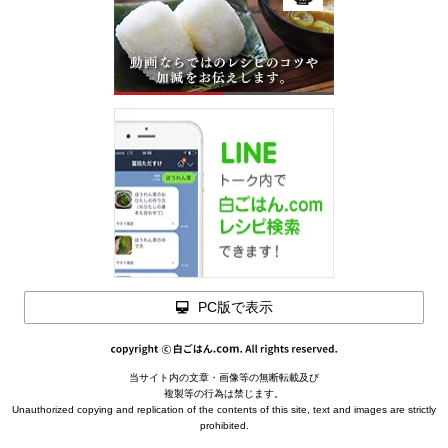
PC版で表示
材料を
閉じる
当サイト内の文章・画像等の無断転載及び
メモを
複製等の行為は禁じます。
タラの野菜あんかけの材料
(2〜3人分)
閉じる
Unauthorized copying and replication of the contents of this site, text and images are strictly
prohibited.
タラ … 2〜3切（約200ｇ）