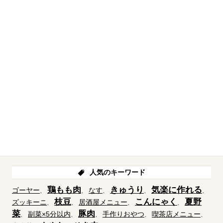
人気のキーワード
鶏もも肉
きゅうり
気楽に作れる
ゴーヤー
なす
枝豆
こんにゃく
夏野
ズッキーニ
居酒屋メニュー
菜
豚肉
副菜×5分以内
手作りおやつ
喫茶店メニュー