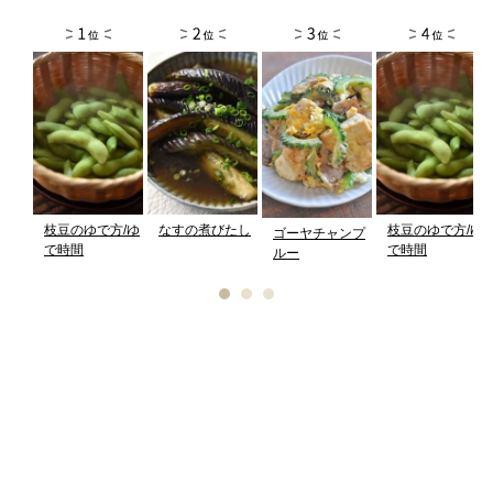
枝豆のゆで方/ゆ
なすの煮びたし
枝豆のゆで方/ゆ
ゴーヤチャンプ
で時間
で時間
ルー