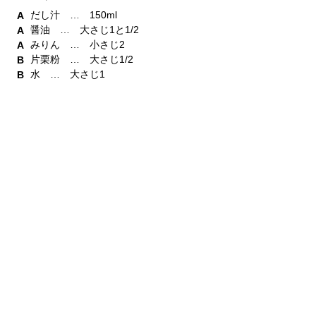
だし汁 … 150ml
醤油 … 大さじ1と1/2
みりん … 小さじ2
片栗粉 … 大さじ1/2
水 … 大さじ1