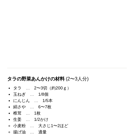
タラの野菜あんかけの材料
(2〜3人分)
タラ … 2〜3切（約200ｇ）
玉ねぎ … 1/8個
にんじん … 1/5本
絹さや … 6〜7枚
椎茸 … 1枚
生姜 … 1/2かけ
小麦粉 … 大さじ1〜2ほど
揚げ油 … 適量