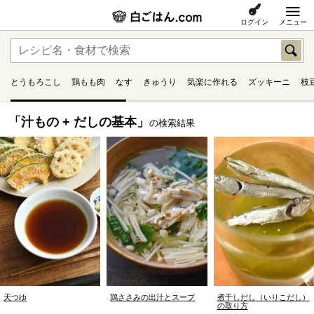
ログイン
メニュー
とうもろこし
鶏もも肉
なす
きゅうり
気楽に作れる
ズッキーニ
枝
「汁もの + だしの基本」
の検索結果
天つゆ
鶏ささみの出汁とスープ
煮干しだし（いりこだし）
の取り方