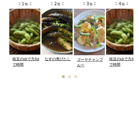
枝豆のゆで方/ゆ
なすの煮びたし
枝豆のゆで方/ゆ
ゴーヤチャンプ
で時間
で時間
ルー