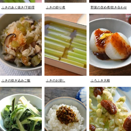
ふきのあく抜き/下処理
ふきの炒り煮
野菜の含め煮/炊き合わせ
ふきの炊き込みご飯
ふきのお浸し
ふろふき大根