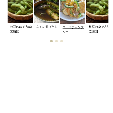
枝豆のゆで方/ゆ
なすの煮びたし
枝豆のゆで方/ゆ
ゴーヤチャンプ
で時間
で時間
ルー