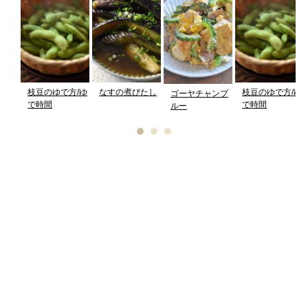
枝豆のゆで方/ゆ
なすの煮びたし
枝豆のゆで方/ゆ
ゴーヤチャンプ
で時間
で時間
ルー