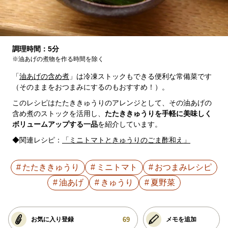
調理時間：5分
※油あげの煮物を作る時間を除く
「
油あげの含め煮
」は冷凍ストックもできる便利な常備菜です
（そのままをおつまみにするのもおすすめ！）。
このレシピはたたききゅうりのアレンジとして、その油あげの
含め煮のストックを活用し、
たたききゅうりを手軽に美味しく
ボリュームアップする一品
を紹介しています。
◆関連レシピ：
「ミニトマトときゅうりのごま酢和え」
たたききゅうり
ミニトマト
おつまみレシピ
油あげ
きゅうり
夏野菜
69
お気に入り登録
メモを追加