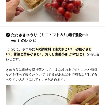
たたききゅうり（ミニトマト＆油揚げ煮物mix
ver.）のレシピ
はじめに、ボウルに
Aの調味料（油大さじ1/2、砂糖小さじ
1/2、醤油と酢各小さじ1、おろし生姜小さじ1/2ほど）
を混ぜ合
わせます。
きゅうりは両端を切り落として、まな板の上ですりこ木や麺棒
などを使って軽くたたいて（必要があれば手で割るなどして食
べやすい大きさにして）、Aを絡めます。