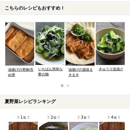
こちらのレシピもおすすめ！
いちばん簡単な
きゅうり浅漬け
油揚げの煮物/含
油揚げの薬味ま
酢の物
め煮
きまき
夏野菜レシピランキング