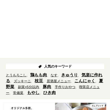
人気のキーワード
鶏もも肉
きゅうり
気楽に作れ
とうもろこし
なす
る
枝豆
こんにゃく
夏
ズッキーニ
居酒屋メニュー
野菜
豚肉
副菜×5分以内
手作りおやつ
喫茶店メニュ
もやし
ひき肉
ー
常備菜