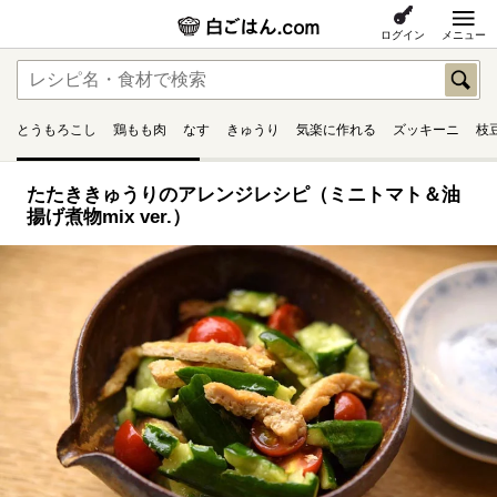
ログイン
メニュー
とうもろこし
鶏もも肉
なす
きゅうり
気楽に作れる
ズッキーニ
枝
たたききゅうりのアレンジレシピ（ミニトマト＆油
揚げ煮物mix ver.）