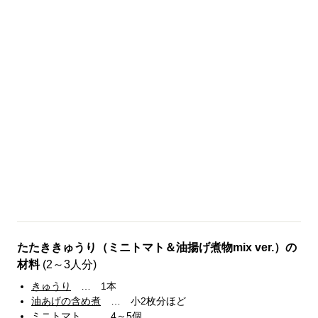
たたききゅうり（ミニトマト＆油揚げ煮物mix ver.）の
材料
(2～3人分)
きゅうり
… 1本
油あげの含め煮
… 小2枚分ほど
ミニトマト
… 4～5個