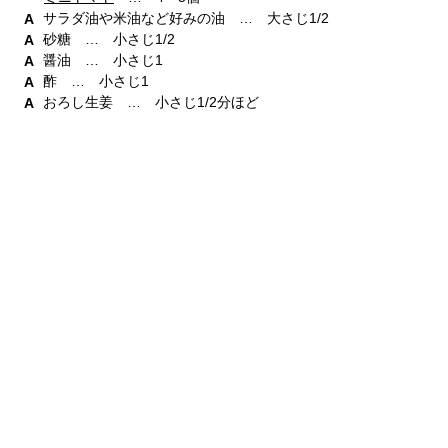
サラダ油や米油など好みの油 … 大さじ1/2
砂糖 … 小さじ1/2
醤油 … 小さじ1
酢 … 小さじ1
おろし生姜 … 小さじ1/2分ほど