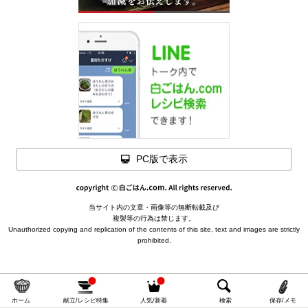
PC版で表示
閉じる
当サイト内の文章・画像等の無断転載及び
メモを
複製等の行為は禁じます。
材料を
閉じる
Unauthorized copying and replication of the contents of this site, text and images are strictly
閉じる
prohibited.
下ごしらえ
油あげの含め煮
を作っておく（冷凍可）
たたききゅうり（ミニトマト＆油揚げ煮物mix ver.）の
材料
(2～3人分)
ホーム
献立/レシピ特集
人気/新着
検索
保存/メモ