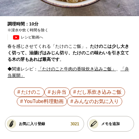
調理時間：10分
※浸水や炊く時間を除く
レシピ動画へ
春を感じさせてくれる「たけのこご飯」。
たけのこは少し大き
く切って、油揚げはみじん切り、たけのこの味わいを引き立て
る木の芽もあれば最高です
。
◆関連レシピ：
「たけのこと牛肉の香味炊き込みご飯」
、
「弁
当展開」
たけのこ
お弁当
だし系炊き込みご飯
YouTube料理動画
みんなのお気に入り
3021
お気に入り登録
メモを追加