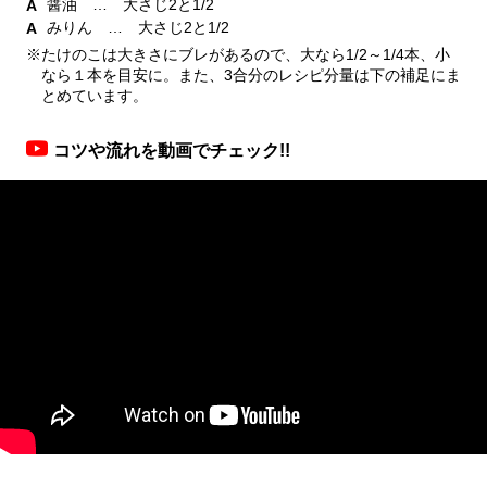
醤油 … 大さじ2と1/2
みりん … 大さじ2と1/2
※たけのこは大きさにブレがあるので、大なら1/2～1/4本、小
なら１本を目安に。また、3合分のレシピ分量は下の補足にま
とめています。
コツや流れを動画でチェック!!