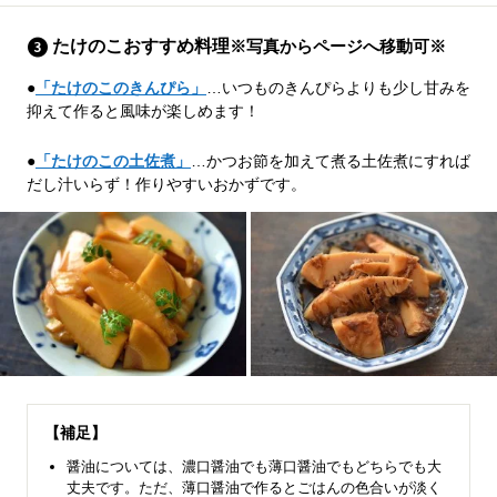
たけのこおすすめ料理
※写真からページへ移動可※
●
「たけのこのきんぴら」
…いつものきんぴらよりも少し甘みを
抑えて作ると風味が楽しめます！
●
「たけのこの土佐煮」
…かつお節を加えて煮る土佐煮にすれば
だし汁いらず！作りやすいおかずです。
【補足】
醤油については、濃口醤油でも薄口醤油でもどちらでも大
丈夫です。ただ、薄口醤油で作るとごはんの色合いが淡く