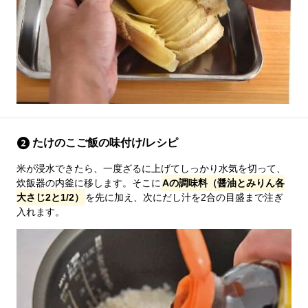
たけのこご飯の味付け/レシピ
米が浸水できたら、一度ざるに上げてしっかり水気を切って、
炊飯器の内釜に移します。そこに
Aの調味料（醤油とみりん各
大さじ2と1/2）
を先に加え、次にだし汁を2合の目盛まで注ぎ
入れます。