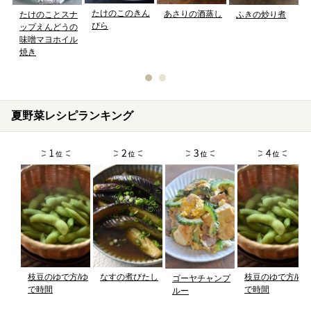
たけのこのきん
あさりの酒蒸し
たけのことスナ
ふきの炒り煮
ぴら
ップえんどうの
味噌マヨホイル
焼き
夏野菜レシピランキング
枝豆のゆで方/ゆ
なすの煮びたし
枝豆のゆで方/ゆ
ゴーヤチャンプ
で時間
で時間
ルー