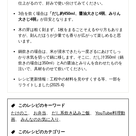
仕上がるので、好みで使い分けてみてください。
3合を炊く場合は
「だし約450ml、醤油大さじ4弱、みりん
大さじ4弱」
が目安となります。
木の芽は粗く刻まず、1枚をまるごとそえるやり方もありま
すが、刻んだほうが少量でも香りが広がって楽しめると思
います。
鍋炊きの場合は、米が浸水できたら一度ざるにあけてしっ
かり水気を切って鍋に移します。そこに、だし汁350ml（鍋
炊きの場合は350ml）とAの醤油とみりんを合わせたものを
注いで、具材をのせて炊いてください。
レシピ更新情報：工程中の材料を見やすくする等、一部を
リライトしました(2025.4)
このレシピのキーワード
たけのこ
お弁当
だし系炊き込みご飯
YouTube料理動
画
みんなのお気に入り
このレシピのカテゴリー