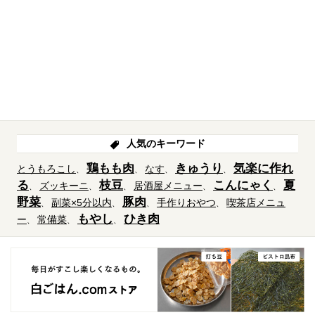
人気のキーワード
鶏もも肉
きゅうり
気楽に作れ
とうもろこし
なす
る
枝豆
こんにゃく
夏
ズッキーニ
居酒屋メニュー
野菜
豚肉
副菜×5分以内
手作りおやつ
喫茶店メニュ
もやし
ひき肉
ー
常備菜