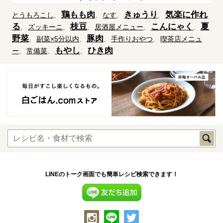
鶏もも肉
きゅうり
気楽に作れ
とうもろこし
なす
る
枝豆
こんにゃく
夏
ズッキーニ
居酒屋メニュー
野菜
豚肉
副菜×5分以内
手作りおやつ
喫茶店メニュ
もやし
ひき肉
ー
常備菜
LINEのトーク画面でも簡単レシピ検索できます！