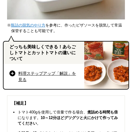
※
瓶詰の脱気のやり方
を参考に、作ったピザソースを脱気して常温
保管することも可能です。
どっちも美味しくできる！あらご
しトマトとカットトマトの違いに
ついて
料理ステップアップ「解説」を
見る
【補足】
トマト400gを使用して倍量で作る場合、
煮詰める時間も倍
になります。
10～12分ほどグツグツと火にかけて作ってみ
てください
。