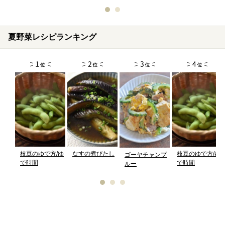
夏野菜レシピランキング
枝豆のゆで方/ゆ
なすの煮びたし
枝豆のゆで方/ゆ
ゴーヤチャンプ
で時間
で時間
ルー