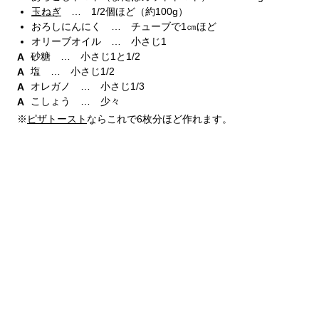
玉ねぎ
… 1/2個ほど（約100g）
おろしにんにく … チューブで1㎝ほど
オリーブオイル … 小さじ1
砂糖 … 小さじ1と1/2
塩 … 小さじ1/2
オレガノ … 小さじ1/3
こしょう … 少々
※
ピザトースト
ならこれで6枚分ほど作れます。