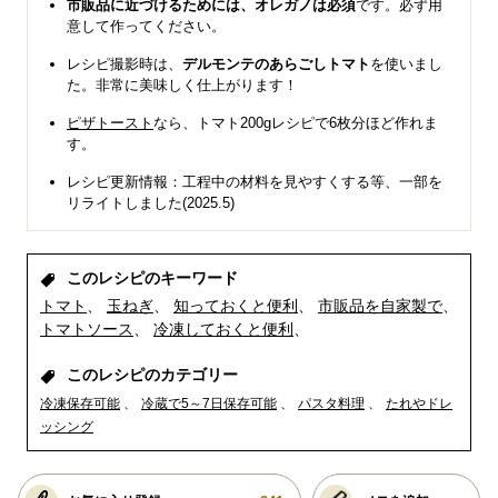
市販品に近づけるためには、オレガノは必須
です。必ず用
意して作ってください。
レシピ撮影時は、
デルモンテのあらごしトマト
を使いまし
た。非常に美味しく仕上がります！
ピザトースト
なら、トマト200gレシピで6枚分ほど作れま
す。
レシピ更新情報：工程中の材料を見やすくする等、一部を
リライトしました(2025.5)
このレシピのキーワード
トマト
玉ねぎ
知っておくと便利
市販品を自家製で
トマトソース
冷凍しておくと便利
このレシピのカテゴリー
冷凍保存可能
冷蔵で5～7日保存可能
パスタ料理
たれやドレ
ッシング