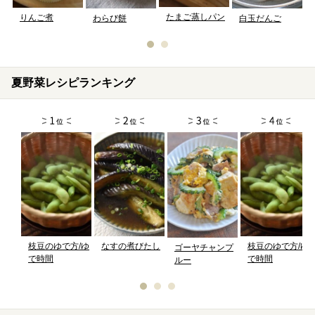
たまご蒸しパン
りんご煮
わらび餅
白玉だんご
夏野菜レシピランキング
枝豆のゆで方/ゆ
なすの煮びたし
枝豆のゆで方/ゆ
ゴーヤチャンプ
で時間
で時間
ルー