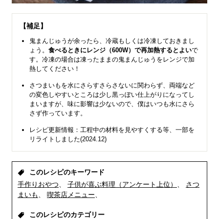
【補足】
鬼まんじゅうが余ったら、冷蔵もしくは冷凍しておきまし
ょう。
食べるときにレンジ（600W）で再加熱するとよい
で
す。冷凍の場合は凍ったままの鬼まんじゅうをレンジで加
熱してください！
さつまいもを水にさらすさらさないに関わらず、両端など
の変色しやすいところは少し黒っぽい仕上がりになってし
まいますが、味に影響は少ないので、僕はいつも水にさら
さず作っています。
レシピ更新情報：工程中の材料を見やすくする等、一部を
リライトしました(2024.12)
このレシピのキーワード
手作りおやつ
子供が喜ぶ料理（アンケート上位）
さつ
まいも
喫茶店メニュー
このレシピのカテゴリー