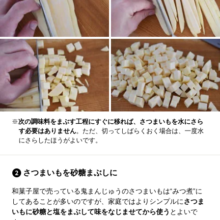
※
次の調味料をまぶす工程にすぐに移れば、さつまいもを水にさら
す必要はありません
。ただ、切ってしばらくおく場合は、一度水
にさらしたほうがよいです。
さつまいもを砂糖まぶしに
和菓子屋で売っている鬼まんじゅうのさつまいもは“みつ煮”に
してあることが多いのですが、家庭ではよりシンプルに
さつま
いもに砂糖と塩をまぶして味をなじませてから使う
とよいで