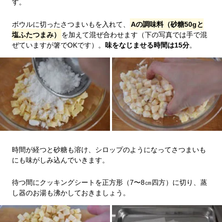
す。
ボウルに切ったさつまいもを入れて、
Aの調味料（砂糖50gと
塩ふたつまみ）
を加えて混ぜ合わせます（下の写真では手で混
ぜていますが箸でOKです）。
味をなじませる時間は15分
。
時間が経つと砂糖も溶け、シロップのようになってさつまいも
にも味がしみ込んでいきます。
待つ間にクッキングシートを正方形（7〜8㎝四方）に切り、蒸
し器のお湯も沸かしておきましょう。