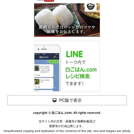
PC版で表示
閉じる
当サイト内の文章・画像等の無断転載及び
メモを
複製等の行為は禁じます。
閉じる
下ごしらえ
Unauthorized copying and replication of the contents of this site, text and images are strictly