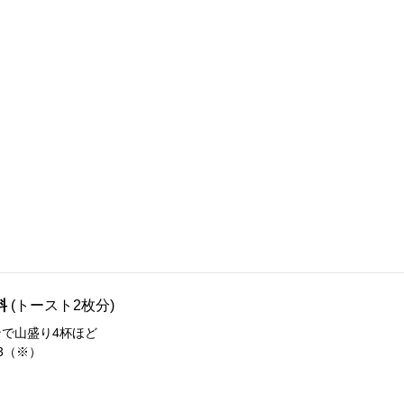
料
(トースト2枚分)
で山盛り4杯ほど
3（※）