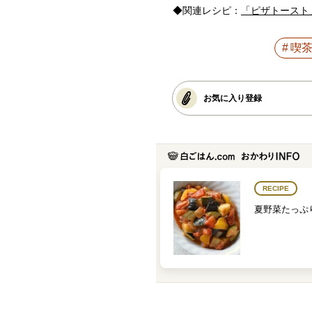
◆関連レシピ：
「ピザトースト
喫
お気に入り登録
RECIPE
夏野菜たっぷ