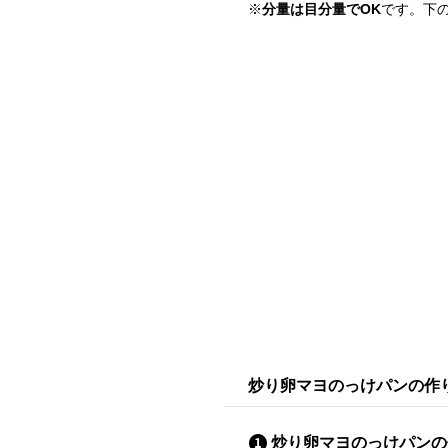
※
分量は目分量でOK
です。下
炒り卵マヨのっけパンの作
炒り卵マヨのっけパンの