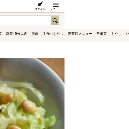
ログイン
メニュー
菜
副菜×5分以内
豚肉
手作りおやつ
喫茶店メニュー
常備菜
もやし