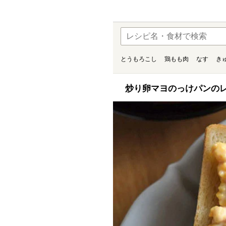
とうもろこし
鶏もも肉
なす
き
炒り卵マヨのっけパンのレ