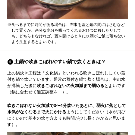
※食べるまでに時間がある場合は、布巾を蓋と鍋の間にはさむなど
して置くか、余分な水分を吸ってくれるおひつに移したりして
も。どちらもなければ、蓋を開けるときに水滴がご飯に落ちない
よう注意するとよいです。
土鍋や吹きこぼれやすい鍋で炊くときは？
上の鍋炊き工程は「文化鍋」といわれる吹きこぼれしにくい蓋
付き鍋で炊いています。通常の蓋付き鍋で炊く場合は、中の水
が沸騰した後に
吹きこぼれないの火加減まで弱める
とよいです
（鍋に合わせて適宜調整を！）。
吹きこぼれない火加減で3〜4分炊いたあとに、弱火に落として
水気がなくなるまで火にかける
ようにしてください（水が飛び
にくいので基本の炊き方よりも時間が少し長くかかると思いま
す）。