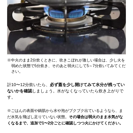
※中火のまま2分炊くときに、吹きこぼれが激しい場合は、少し火を
弱めた状態で5分炊き、そのあと弱火にして5～7分炊いてみてくだ
さい。
計10〜12分炊いたら、
必ず蓋を少し開けてみて水分が残ってい
ないかを確認
しましょう。水がなくなっていたら炊き上がりで
す。
※ごはんの表面や鍋肌から水や泡がブクブク出ているようなら、ま
だ水気を飛ばし足りていない状態。
その場合は弱火のまま水気がな
くなるまで、追加で1〜2分ごとに確認しつつ火にかけてください。