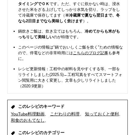
タイミングでＯＫ
です。ただ、すぐに炊かない時は、浸水
させた米をざる上げしてしっかり水気を切り、ラップをし
て冷蔵庫で保存してます（
※冷蔵庫で夏なら翌日まで、冬
なら2日目までなら美味しく炊けます
）。
鍋炊きご飯は、炊き立てはもちろん、
冷めてからも米がも
っちりして美味しい
のが特徴です。
このページの情報は"鍋でおいしくご飯を炊く"ための情報な
ので、停電などの非常時用には
こちらのブログ記事
も参考
に。
レシピ更新情報：工程中の材料を見やすくする等、一部を
リライトしました(2025.5)←工程写真をすべてスマートフォ
ン閲覧用に大きく変更し、文章も少しリライトしました
（2020.9更新）
このレシピのキーワード
YouTube料理動画
こだわりの料理
知っておくと便利
和食のおもてなし
このレシピのカテゴリー