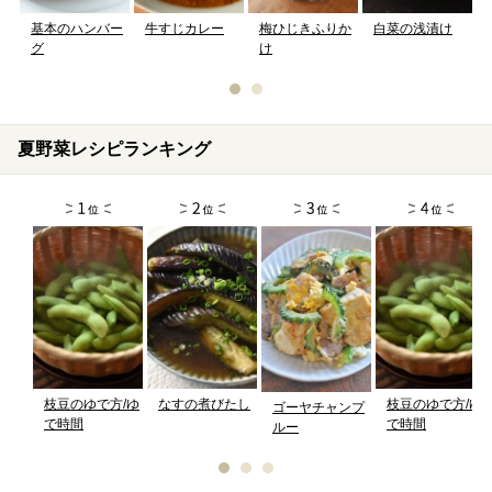
牛すじカレー
基本のハンバー
梅ひじきふりか
白菜の浅漬け
グ
け
夏野菜レシピランキング
枝豆のゆで方/ゆ
なすの煮びたし
枝豆のゆで方/ゆ
ゴーヤチャンプ
で時間
で時間
ルー