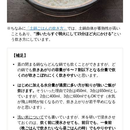
※ちなみに
「土鍋ごはんの炊き方」
では、土鍋自体が蓄熱性が高い
こともあり、
‟沸いたらすぐ弱火にして15分ほど火にかける”
とい
う炊き方にしています。
【補足】
蓋の閉まる鍋ならどんな鍋でも炊くことができますが、ど
の鍋でも
炊きあがりの容量が６〜７割以下となる分量で炊
くのが吹きこぼれにくく炊きやすい
と思います。
はじめに加える水分量が適度に多い方が粘りが強いご飯が
炊けます。
そういった理由で2合は450ml、3合は650mlとし
ていますが、2合に400ml、3合に600mlでもOKです（水気
が飛ぶ時間が短くなるので、炊き上がりが若干早めになる
かと思います）。
洗い米について
でも書いていますが、米を研いで浸水させ
ておくのは、
炊く前に浸水させても、前日でも、一食前
（晩ごはんで炊きたいなら昼ごはんの時）でもやりやすい