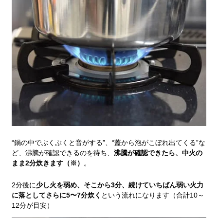
“鍋の中でぶくぶくと音がする”、“蓋から泡がこぼれ出てくる”な
ど、沸騰が確認できるのを待ち、
沸騰が確認できたら、中火の
まま2分炊きます（※）
。
2分後に
少し火を弱め、そこから3分、続けていちばん弱い火力
に落としてさらに5〜7分炊く
という流れになります（合計10～
12分が目安）