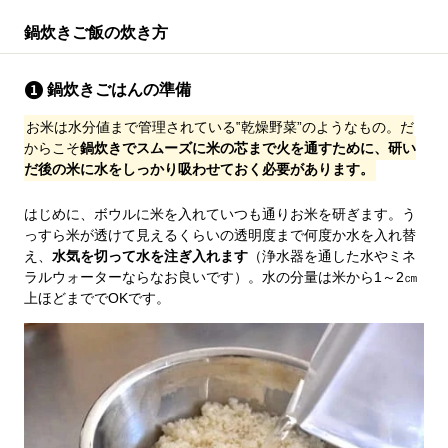
鍋炊きご飯の炊き方
鍋炊きごはんの準備
お米は水分値まで管理されている‟乾燥野菜”のようなもの。だ
からこそ
鍋炊きでスムーズに米の芯まで火を通すために、研い
だ後の米に水をしっかり吸わせておく必要があります。
はじめに、ボウルに米を入れていつも通りお米を研ぎます。う
っすら米が透けて見えるくらいの透明度まで何度か水を入れ替
え、
水気を切って水を注ぎ入れます
（浄水器を通した水やミネ
ラルウォーターならなお良いです）。水の分量は米から1～2㎝
上ほどまででOKです。