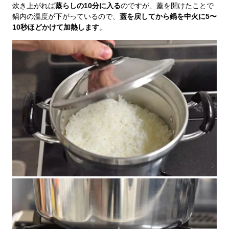
炊き上がれば
蒸らしの10分に入る
のですが、蓋を開けたことで
鍋内の温度が下がっているので、
蓋を戻してから鍋を中火に5〜
10秒ほどかけて加熱します
。