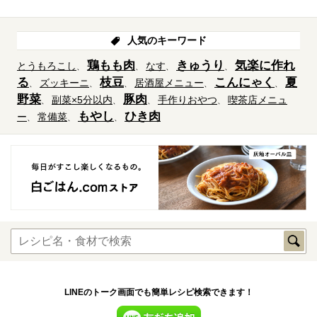
人気のキーワード
鶏もも肉
きゅうり
気楽に作れ
とうもろこし
なす
る
枝豆
こんにゃく
夏
ズッキーニ
居酒屋メニュー
野菜
豚肉
副菜×5分以内
手作りおやつ
喫茶店メニュ
もやし
ひき肉
ー
常備菜
LINEのトーク画面でも簡単レシピ検索できます！