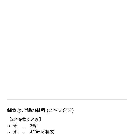
鍋炊きご飯の材料
(２〜３合分)
【2合を炊くとき】
米 … 2合
水 … 450mlが目安