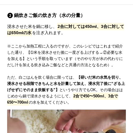
鍋炊きご飯の炊き方（水の分量）
浸水させた米を鍋に移し、
2合に対しては450ml、3合に対して
は650mlの水
を注ぎ入れます。
※ここから加熱工程に入るのですが、このレシピではこれまで紹介
した通り、【➀米を浸水させた後に一度ざる上げする→②必要な水
を加える】という手順を取っています（そのやり方が水の代わりに
だし汁を加える炊き込みご飯などと共通の方法となるため）。
ただ、白ごはんを炊く場合に限っては、
【研いだ米の水気を切り、
浸水させる段階できちんと水を計量して加え、浸水完了後に“ざる上
げせずにそのまま炊飯する”】
というやり方でもOK。その場合はは
じめから鍋で浸水させるようにして、
2合で450〜500ml、3合で
650〜700ml
の水を加えてください。