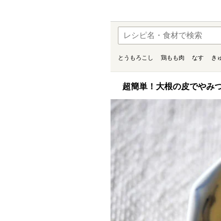
とうもろこし
鶏もも肉
なす
き
超簡単！大根の皮でやみつ