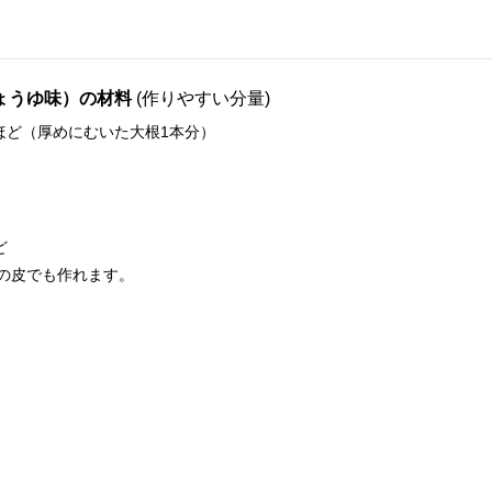
ょうゆ味）の材料
(作りやすい分量)
gほど（厚めにむいた大根1本分）
ど
の皮でも作れます。