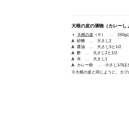
大根の皮の漬物（カレーし
大根の皮
（※） … 250
砂糖 … 大さじ2
醤油 … 大さじ3と1/2
酢 … 大さじ2と1/2
水 … 大さじ1
カレー粉 … 小さじ1/3ほ
※大根の皮と同じように、カブ