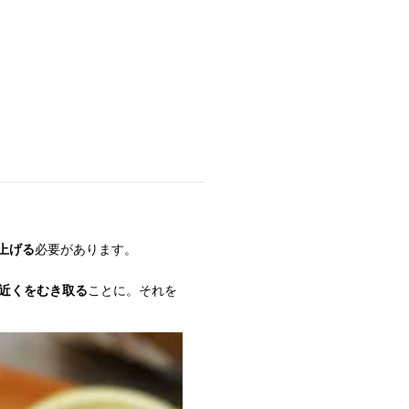
上げる
必要があります。
割近くをむき取る
ことに。それを