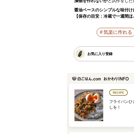
漬物を作れないか
と試作をした
醤油ベースのシンプルな味付け
【保存の目安：冷蔵で一週間ほ
気楽に作れる
お気に入り登録
RECIPE
フライパンひ
しを！