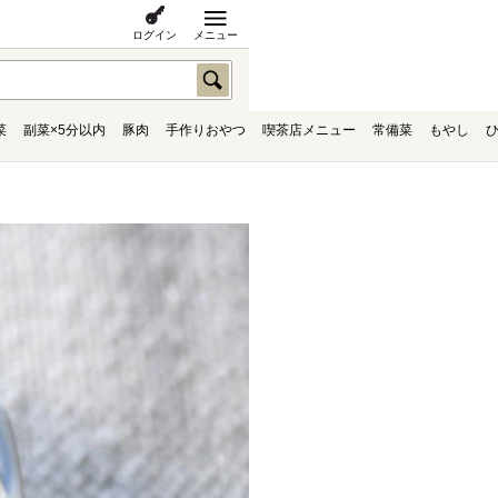
ログイン
メニュー
菜
副菜×5分以内
豚肉
手作りおやつ
喫茶店メニュー
常備菜
もやし