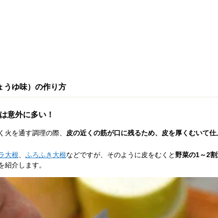
ょうゆ味）の作り方
は意外に多い！
く火を通す調理の際、
皮の近くの筋が口に残るため、皮を厚くむいて仕
ラ大根
、
ふろふき大根
などですが、そのように皮をむくと
野菜の1～2
を紹介します。