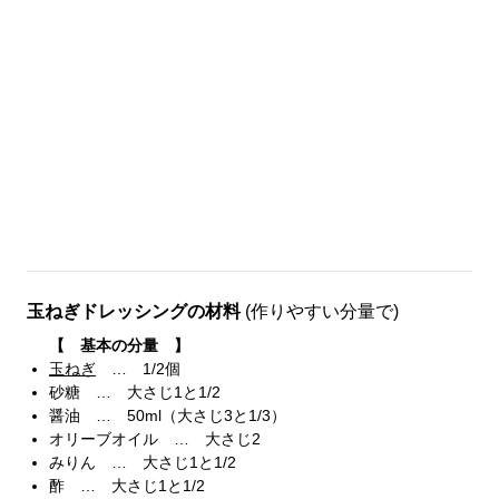
玉ねぎドレッシングの材料
(作りやすい分量で)
【 基本の分量 】
玉ねぎ
… 1/2個
砂糖 … 大さじ1と1/2
醤油 … 50ml（大さじ3と1/3）
オリーブオイル … 大さじ2
みりん … 大さじ1と1/2
酢 … 大さじ1と1/2