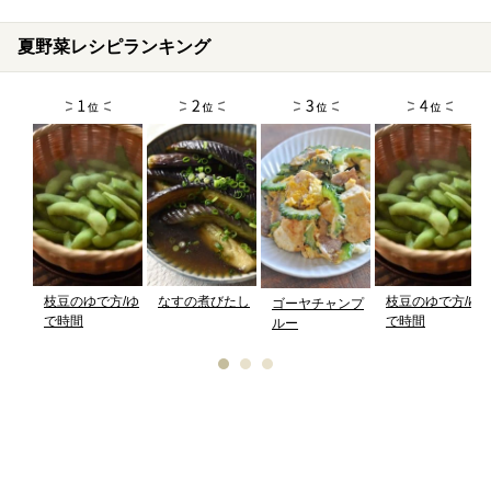
夏野菜レシピランキング
枝豆のゆで方/ゆ
なすの煮びたし
枝豆のゆで方/ゆ
ゴーヤチャンプ
で時間
で時間
ルー