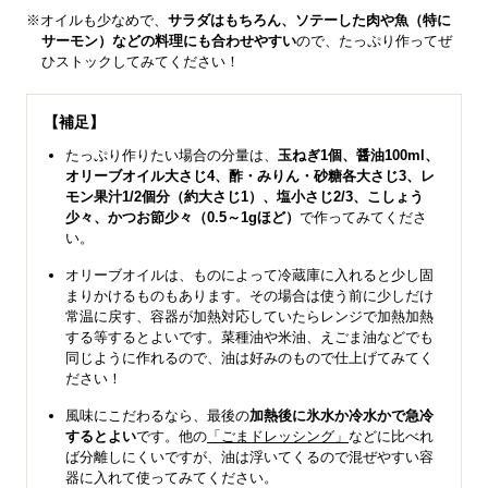
※オイルも少なめで、
サラダはもちろん、ソテーした肉や魚（特に
サーモン）などの料理にも合わせやすい
ので、たっぷり作ってぜ
ひストックしてみてください！
【補足】
たっぷり作りたい場合の分量は、
玉ねぎ1個、醤油100ml、
オリーブオイル大さじ4、酢・みりん・砂糖各大さじ3、レ
モン果汁1/2個分（約大さじ1）、塩小さじ2/3、こしょう
少々、かつお節少々（0.5～1gほど）
で作ってみてくださ
い。
オリーブオイルは、ものによって冷蔵庫に入れると少し固
まりかけるものもあります。その場合は使う前に少しだけ
常温に戻す、容器が加熱対応していたらレンジで加熱加熱
する等するとよいです。菜種油や米油、えごま油などでも
同じように作れるので、油は好みのもので仕上げてみてく
ださい！
風味にこだわるなら、最後の
加熱後に氷水か冷水かで急冷
するとよい
です。他の
「ごまドレッシング」
などに比べれ
ば分離しにくいですが、油は浮いてくるので混ぜやすい容
器に入れて使ってみてください。