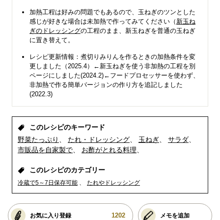
加熱工程は好みの問題でもあるので、玉ねぎのツンとした
感じが好きな場合は未加熱で作ってみてください（
新玉ね
ぎのドレッシング
の工程のまま、新玉ねぎを普通の玉ねぎ
に置き替えて。
レシピ更新情報：煮切りみりんを作るときの加熱条件を変
更しました（2025.4）←新玉ねぎを使う非加熱の工程を別
ページにしました(2024.2)←フードプロセッサーを使わず、
非加熱で作る簡単バージョンの作り方を追記しました
(2022.3)
このレシピのキーワード
野菜たっぷり
たれ・ドレッシング
玉ねぎ
サラダ
市販品を自家製で
お酢がとれる料理
このレシピのカテゴリー
冷蔵で5～7日保存可能
たれやドレッシング
1202
お気に入り登録
メモを追加