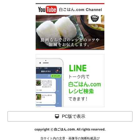
材料を
閉じる
玉ねぎドレッシングの材料
(作りやすい分量で)
【 基本の分量 】
玉ねぎ
… 1/2個
砂糖 … 大さじ1と1/2
醤油 … 50ml（大さじ3と1/3）
PC版で表示
オリーブオイル … 大さじ2
みりん … 大さじ1と1/2
酢 … 大さじ1と1/2
当サイト内の文章・画像等の無断転載及び