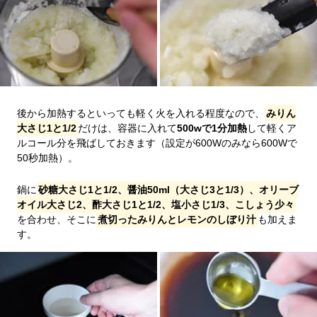
後から加熱するといっても軽く火を入れる程度なので、
みりん
大さじ1と1/2
だけは、容器に入れて
500wで1分加熱
して軽くア
ルコール分を飛ばしておきます（設定が600Wのみなら600Wで
50秒加熱）。
鍋に
砂糖大さじ1と1/2、醤油50ml（大さじ3と1/3）、オリーブ
オイル大さじ2、酢大さじ1と1/2、塩小さじ1/3、こしょう少々
を合わせ、そこに
煮切ったみりんとレモンのしぼり汁
も加えま
す。