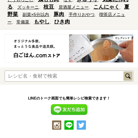
る
枝豆
こんにゃく
夏
ズッキーニ
居酒屋メニュー
野菜
豚肉
副菜×5分以内
手作りおやつ
喫茶店メニュ
もやし
ひき肉
ー
常備菜
LINEのトーク画面でも簡単レシピ検索できます！