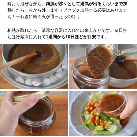
時おり混ぜながら、
鍋肌が沸々として湯気が出るくらいまで加
熱
したら、火から外します（ブクブク加熱する必要はありませ
ん！玉ねぎに軽く火が通ったらOK）。
粗熱が取れたら、清潔な容器に入れて出来上がりです。※日持
ちは冷蔵庫に入れて
1週間から10日ほどが目安
です。