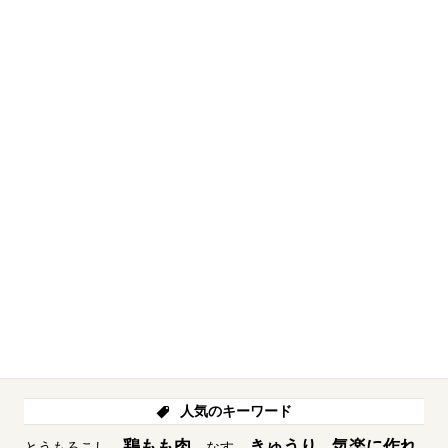
人気のキーワード
鶏もも肉
きゅうり
気楽に作れ
とうもろこし
なす