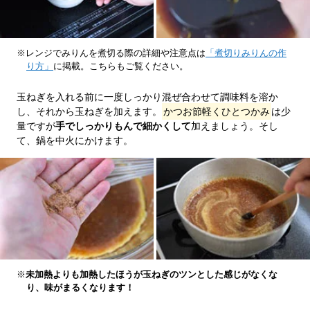
※レンジでみりんを煮切る際の詳細や注意点は
「煮切りみりんの作
り方」
に掲載。こちらもご覧ください。
玉ねぎを入れる前に一度しっかり混ぜ合わせて調味料を溶か
し、それから玉ねぎを加えます。
かつお節軽くひとつかみ
は少
量ですが
手でしっかりもんで細かくして
加えましょう。そし
て、鍋を中火にかけます。
※
未加熱よりも加熱したほうが玉ねぎのツンとした感じがなくな
り、味がまるくなります！