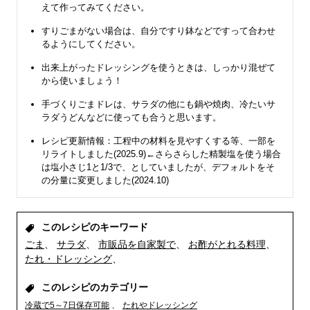
えて作ってみてください。
すりごまがない場合は、自分ですり鉢などですって合わせ
るようにしてください。
出来上がったドレッシングを使うときは、しっかり混ぜて
から使いましょう！
手づくりごまドレは、サラダの他にも鍋や焼肉、冷たいサ
ラダうどんなどに使っても合うと思います。
レシピ更新情報：工程中の材料を見やすくする等、一部を
リライトしました(2025.9)←さらさらした精製塩を使う場合
は塩小さじ1と1/3で、としていましたが、デフォルトをそ
の分量に変更しました(2024.10)
このレシピのキーワード
ごま
サラダ
市販品を自家製で
お酢がとれる料理
たれ・ドレッシング
このレシピのカテゴリー
冷蔵で5～7日保存可能
たれやドレッシング