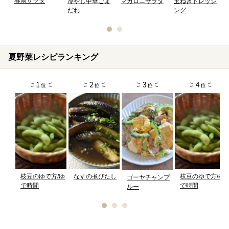
春雨サラダ
マカロニサラダ
冷やし中華ごま
玉ねぎドレッシ
だれ
ング
夏野菜レシピランキング
枝豆のゆで方/ゆ
なすの煮びたし
枝豆のゆで方/ゆ
ゴーヤチャンプ
で時間
で時間
ルー