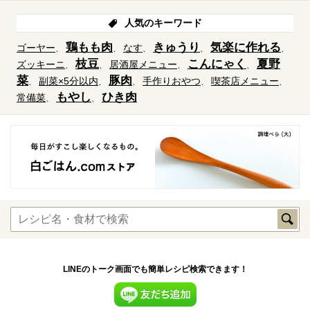
人気のキーワード
鶏もも肉
きゅうり
気楽に作れる
ゴーヤー
なす
枝豆
こんにゃく
夏野
ズッキーニ
居酒屋メニュー
菜
豚肉
副菜×5分以内
手作りおやつ
喫茶店メニュー
もやし
ひき肉
常備菜
LINEのトーク画面でも簡単レシピ検索できます！