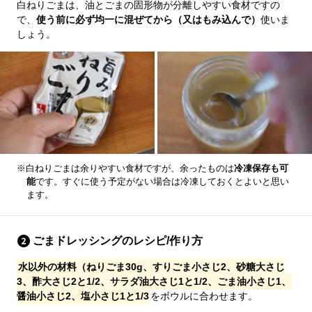
白ねりごまは、油とごまの固形物が分離しやすい食材ですの
で、
使う前に必ず均一に混ぜてから（又はもみ込んで）
使いま
しょう。
※白ねりごまは余りやすい食材ですが、余ったものは
冷凍保存も可
能
です。すぐに使う予定がない場合は冷凍しておくとよいと思い
ます。
ごまドレッシングのレシピ/作り方
水以外の材料（ねりごま30g、すりごま小さじ2、砂糖大さじ
3、酢大さじ2と1/2、サラダ油大さじ1と1/2、ごま油小さじ1、
醤油小さじ2、塩小さじ1と1/3
をボウルに合わせます。