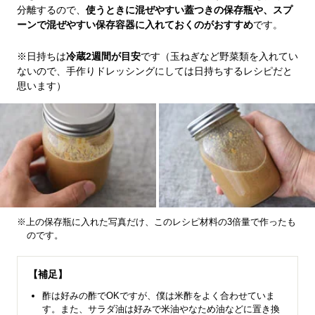
分離するので、
使うときに混ぜやすい蓋つきの保存瓶や、スプ
ーンで混ぜやすい保存容器に入れておくのがおすすめ
です。
※日持ちは
冷蔵2週間が目安
です（玉ねぎなど野菜類を入れてい
ないので、手作りドレッシングにしては日持ちするレシピだと
思います）
※上の保存瓶に入れた写真だけ、このレシピ材料の3倍量で作ったも
のです。
【補足】
酢は好みの酢でOKですが、僕は米酢をよく合わせていま
す。また、サラダ油は好みで米油やなため油などに置き換