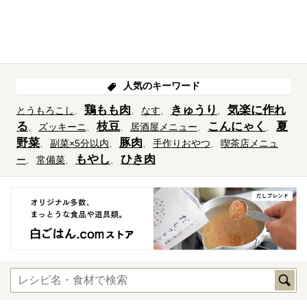
人気のキーワード
鶏もも肉
きゅうり
気楽に作れ
とうもろこし
なす
る
枝豆
こんにゃく
夏
ズッキーニ
居酒屋メニュー
野菜
豚肉
副菜×5分以内
手作りおやつ
喫茶店メニュ
もやし
ひき肉
ー
常備菜