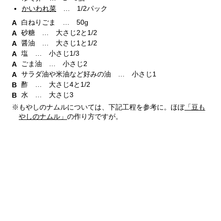
かいわれ菜
… 1/2パック
白ねりごま … 50g
砂糖 … 大さじ2と1/2
醤油 … 大さじ1と1/2
塩 … 小さじ1/3
ごま油 … 小さじ2
サラダ油や米油など好みの油 … 小さじ1
酢 … 大さじ4と1/2
水 … 大さじ3
※もやしのナムルについては、下記工程を参考に。ほぼ
「豆も
やしのナムル」
の作り方ですが。