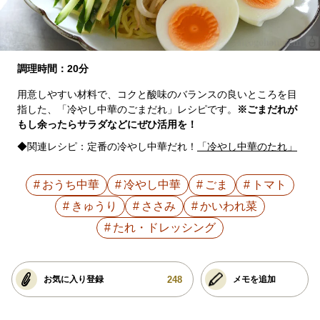
調理時間：20分
用意しやすい材料で、コクと酸味のバランスの良いところを目
指した、「冷やし中華のごまだれ」レシピです。
※ごまだれが
もし余ったらサラダなどにぜひ活用を！
◆関連レシピ：定番の冷やし中華だれ！
「冷やし中華のたれ」
おうち中華
冷やし中華
ごま
トマト
きゅうり
ささみ
かいわれ菜
たれ・ドレッシング
248
お気に入り登録
メモを追加