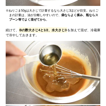
※ねりごま50gは大さじで計量するなら大さじ3ほどが目安。ねりご
まの計量は、油が分離しやすいので、
袋ならよく揉み、瓶ならス
プーン等でよく混ぜてから
。
続けて、
Bの酢大さじ4と1/2、水大さじ3
を加えて混ぜ、冷蔵庫
で冷やしておきます。