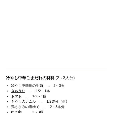
冷やし中華ごまだれの材料
(2～3人分)
冷やし中華用の生麺 … 2～3玉
きゅうり
… 1/2～1本
トマト
… 1/2～1個
もやしのナムル … 1/2袋分（※）
鶏ささみの塩ゆで … 2～3本分
ゆで卵 … 2～3個