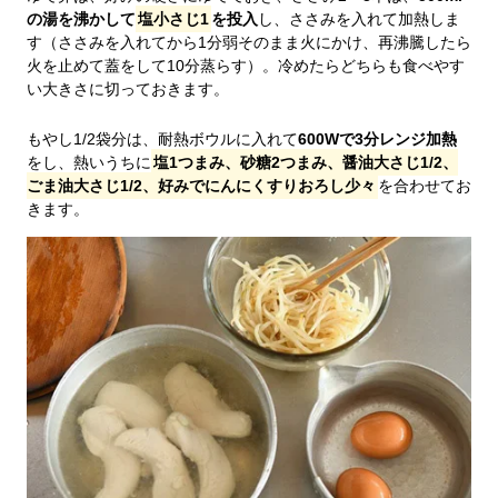
の湯を沸かして
塩小さじ1
を投入
し、ささみを入れて加熱しま
す（ささみを入れてから1分弱そのまま火にかけ、再沸騰したら
火を止めて蓋をして10分蒸らす）。冷めたらどちらも食べやす
い大きさに切っておきます。
もやし1/2袋分は、耐熱ボウルに入れて
600Wで3分レンジ加熱
をし、熱いうちに
塩1つまみ、砂糖2つまみ、醤油大さじ1/2、
ごま油大さじ1/2、好みでにんにくすりおろし少々
を合わせてお
きます。