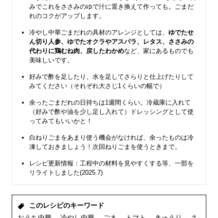
みでこれをささみのゆで汁に置き換えて作っても。ごまだ
れのコクがアップします。
冷やし中華ごまだれの具材のアレンジとしては、
ゆでたせ
ん切り人参、ゆでたオクラやアスパラ、レタス、ささみの
代わりに鶏むね肉、戻したわかめ
など、家にあるものでも
美味しいです。
好みで酢を足したり、水を足してさらりと仕上げたりして
みてください（それぞれ大さじ1くらいの幅で）
余ったごまだれの日持ちは1週間くらい。冷蔵庫に入れて
（好みで酢や油を少し足し入れて）ドレッシングとして使
ってみてもいいかと！
白ねりごまをあまり使う機会がなければ、余ったものは冷
凍しておきましょう！次回ねりごまを使うときまで。
レシピ更新情報：工程中の材料を見やすくする等、一部を
リライトしました(2025.7)
このレシピのキーワード
おうち中華
冷やし中華
ごま
トマト
きゅうり
さ