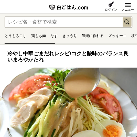
ログイン
メニュー
とうもろこし
鶏もも肉
なす
きゅうり
気楽に作れる
ズッキーニ
枝
冷やし中華ごまだれレシピ/コクと酸味のバランス良
いまろやかたれ