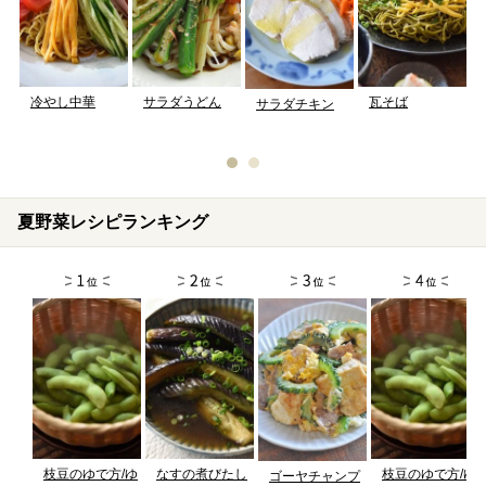
冷やし中華
サラダうどん
瓦そば
サラダチキン
夏野菜レシピランキング
枝豆のゆで方/ゆ
なすの煮びたし
枝豆のゆで方/ゆ
ゴーヤチャンプ