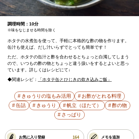
調理時間：10分
※味をなじませる時間を除く
ホタテの水煮缶を使って、手軽に本格的な酢の物を作ります。
缶汁も使えば、だし汁いらずでとっても簡単です！
ただ、ホタテの缶汁と酢を合わせるとちょっと白濁してしまう
ので、いつもの酢の物とちょっと違う扱いをするとよいと思っ
ています。詳しくはレシピにて↓
◆関連レシピ：
「ホタテ缶とひじきの炊き込みご飯」
きゅうりの塩もみ活用
お酢がとれる料理
缶詰
きゅうり
帆立（ほたて）
酢の物
さっぱり
164
お気に入り登録
メモを追加