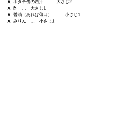
ホタテ缶の缶汁 … 大さじ2
酢 … 大さじ1
醤油（あれば薄口） … 小さじ1
みりん … 小さじ1