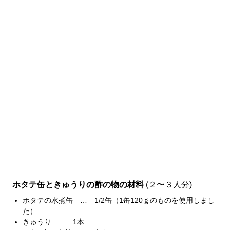
ホタテ缶ときゅうりの酢の物の材料
(２〜３人分)
ホタテの水煮缶 … 1/2缶（1缶120ｇのものを使用しまし
た）
きゅうり
… 1本