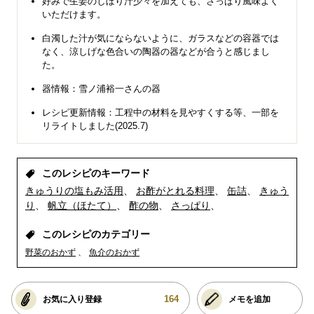
好みで生姜のしぼり汁少々を加えても、さっぱり風味よく
いただけます。
白濁した汁が気にならないように、ガラスなどの容器では
なく、涼しげな色合いの陶器の器などが合うと感じまし
た。
器情報：雪ノ浦裕一さんの器
レシピ更新情報：工程中の材料を見やすくする等、一部を
リライトしました(2025.7)
このレシピのキーワード
きゅうりの塩もみ活用
お酢がとれる料理
缶詰
きゅう
り
帆立（ほたて）
酢の物
さっぱり
このレシピのカテゴリー
野菜のおかず
魚介のおかず
164
お気に入り登録
メモを追加