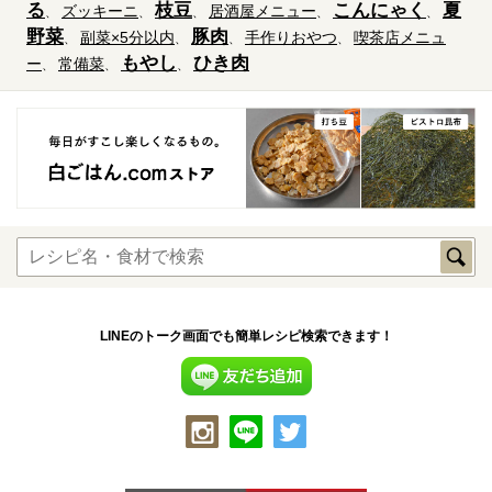
る
枝豆
こんにゃく
夏
ズッキーニ
居酒屋メニュー
野菜
豚肉
副菜×5分以内
手作りおやつ
喫茶店メニュ
もやし
ひき肉
ー
常備菜
LINEのトーク画面でも簡単レシピ検索できます！