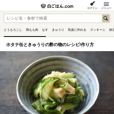
ログイン
メニュー
とうもろこし
鶏もも肉
なす
きゅうり
気楽に作れる
ズッキーニ
枝
ホタテ缶ときゅうりの酢の物のレシピ/作り方