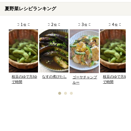
夏野菜レシピランキング
枝豆のゆで方/ゆ
なすの煮びたし
枝豆のゆで方/ゆ
ゴーヤチャンプ
で時間
で時間
ルー