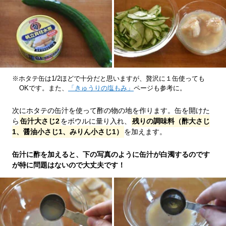
※ホタテ缶は1/2ほどで十分だと思いますが、贅沢に１缶使っても
OKです。また、
「きゅうりの塩もみ」
ページも参考に。
次にホタテの缶汁を使って酢の物の地を作ります。缶を開けた
ら
缶汁大さじ2
をボウルに量り入れ、
残りの調味料（酢大さじ
1、醤油小さじ1、みりん小さじ1）
を加えます。
缶汁に酢を加えると、下の写真のように缶汁が白濁するのです
が特に問題はないので大丈夫です！