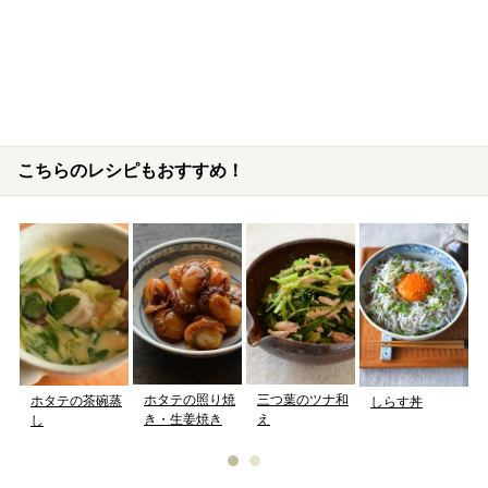
こちらのレシピもおすすめ！
ホタテの照り焼
三つ葉のツナ和
ホタテの茶碗蒸
しらす丼
き・生姜焼き
え
し