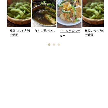
枝豆のゆで方/ゆ
なすの煮びたし
枝豆のゆで方/ゆ
ゴーヤチャンプ
で時間
で時間
ルー