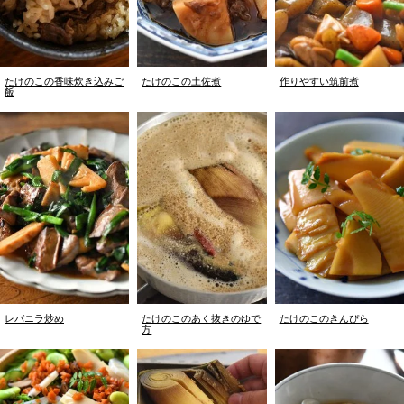
たけのこの香味炊き込みご
たけのこの土佐煮
作りやすい筑前煮
飯
レバニラ炒め
たけのこのあく抜きのゆで
たけのこのきんぴら
方