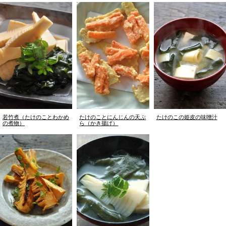
若竹煮（たけのことわかめ
たけのことにんじんの天ぷ
たけのこの姫皮の味噌汁
の煮物）
ら（かき揚げ）