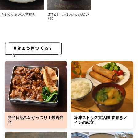
たけのこの木の芽焼き
若竹汁（たけのこのお吸い
物）
弁当日記#15 がっつり！焼肉弁
冷凍ストック大活躍 春巻きメ
当
インの献立