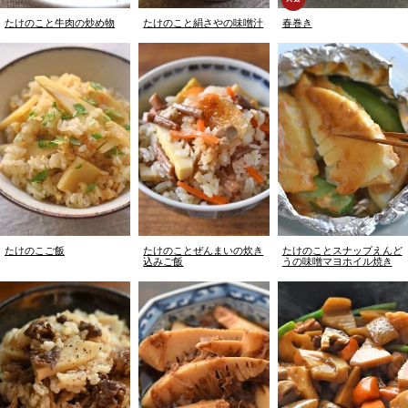
たけのこと牛肉の炒め物
たけのこと絹さやの味噌汁
春巻き
たけのこご飯
たけのことぜんまいの炊き
たけのことスナップえんど
込みご飯
うの味噌マヨホイル焼き