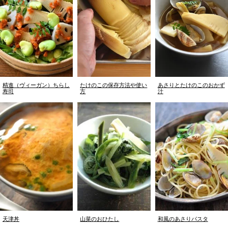
精進（ヴィーガン）ちらし
たけのこの保存方法や使い
あさりとたけのこのおかず
寿司
方
汁
天津丼
山菜のおひたし
和風のあさりパスタ