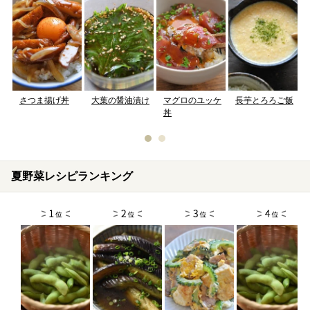
さつま揚げ丼
大葉の醤油漬け
マグロのユッケ
長芋とろろご飯
丼
夏野菜レシピランキング