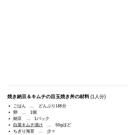
焼き納豆＆キムチの目玉焼き丼の材料
(1人分)
ごはん … どんぶり1杯分
卵 … 1個
納豆 … 1パック
白菜キムチ漬け
… 50gほど
ちぎり海苔 … 少々