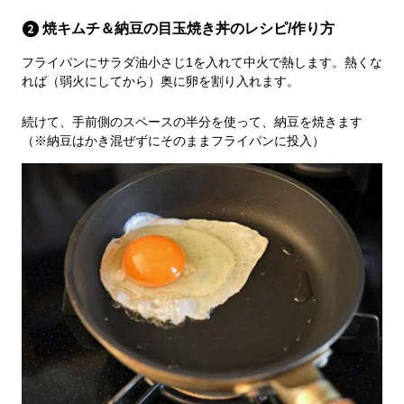
焼キムチ＆納豆の目玉焼き丼のレシピ/作り方
フライパンにサラダ油小さじ1を入れて中火で熱します。熱くな
れば（弱火にしてから）奥に卵を割り入れます。
続けて、手前側のスペースの半分を使って、納豆を焼きます
（※納豆はかき混ぜずにそのままフライパンに投入）