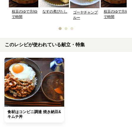
枝豆のゆで方/ゆ
なすの煮びたし
枝豆のゆで方/ゆ
ゴーヤチャンプ
で時間
で時間
ルー
このレシピが使われている献立・特集
食材はコンビニ調達 焼き納豆&
キムチ丼