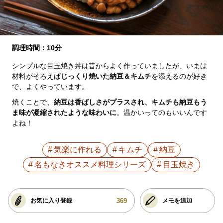
調理時間：10分
シンプルな目玉焼き丼は昔からよく作っていましたが、いまは
材料がそろえば
じっくり焼いた納豆＆キムチ
を添えるのが好き
で、よくやっています。
焼くことで、
納豆は香ばしさがプラスされ、キムチも納豆もう
ま味が凝縮されたような味わいに
。温かいってのもいいんです
よね！
気楽に作れる
キムチ
納豆
名もなきオススメ料理シリーズ
目玉焼き
369
お気に入り登録
メモを追加