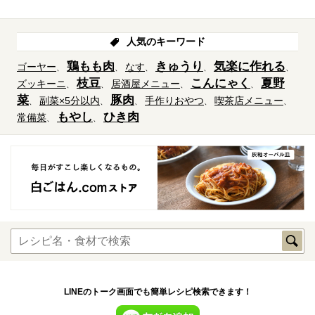
人気のキーワード
鶏もも肉
きゅうり
気楽に作れる
ゴーヤー
なす
枝豆
こんにゃく
夏野
ズッキーニ
居酒屋メニュー
菜
豚肉
副菜×5分以内
手作りおやつ
喫茶店メニュー
もやし
ひき肉
常備菜
LINEのトーク画面でも簡単レシピ検索できます！