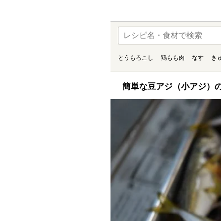
とうもろこし
鶏もも肉
なす
き
簡単な豆アジ（小アジ）