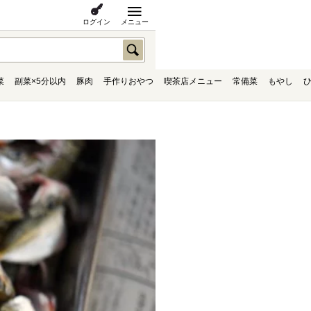
ログイン
メニュー
菜
副菜×5分以内
豚肉
手作りおやつ
喫茶店メニュー
常備菜
もやし