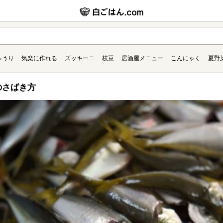
ゅうり
気楽に作れる
ズッキーニ
枝豆
居酒屋メニュー
こんにゃく
夏野
のさばき方