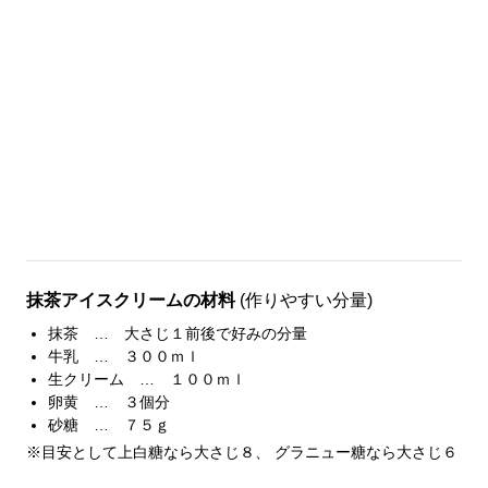
抹茶アイスクリームの材料
(作りやすい分量)
抹茶 … 大さじ１前後で好みの分量
牛乳 … ３００ｍｌ
生クリーム … １００ｍｌ
卵黄 … ３個分
砂糖 … ７５ｇ
※目安として上白糖なら大さじ８、 グラニュー糖なら大さじ６