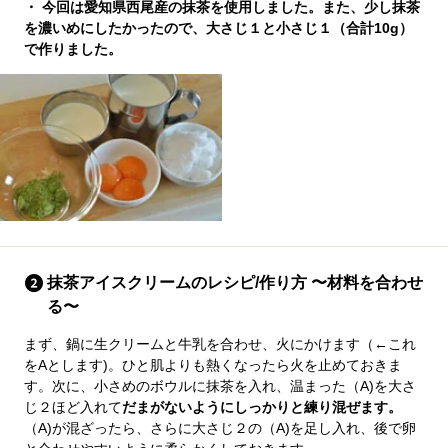
・ 今回は愛知県西尾産の抹茶を使用しました。また、少し抹茶
を濃いめにしたかったので、大さじ１と小さじ１（合計10g）
で作りました。
抹茶アイスクリームのレシピ/作り方 〜材料を合わせ
る〜
まず、鍋に生クリームと牛乳を合わせ、火にかけます（←これ
をAとします)。ひと肌よりも熱くなったら火を止めておきま
す。次に、小さめのボウルに抹茶を入れ、温まった（A)を大さ
じ２ほど入れて
だまがないようにしっかりと練り混ぜます。
（A)が混ざったら、さらに大さじ２の（A)を足し入れ、後で卵