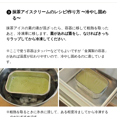
抹茶アイスクリームのレシピ/作り方 〜冷やし固め
る〜
抹茶アイスの素の液が混ざったら、容器に移して粗熱を取った
あと、冷凍庫に移します。
蓋があれば蓋をし、なければきっち
りラップしてから冷凍してください
。
※ここで使う容器はタッパーなどでもよいですが「金属製の容器」
があれば温度が伝わりやすいので、冷やし固めるのに適していま
す。
※粗熱を取るときに氷水に浸して、ある程度冷ましてから冷凍する
のがおすすめです。