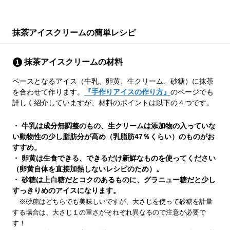
抹茶アイスクリームの簡単レシピ
抹茶アイスクリームの材料
ベースとなるアイス（牛乳、卵黄、生クリーム、砂糖）に抹茶
を合わせて作ります。
『手作りアイスの作り方』
のページでも
詳しく紹介していますが、材料のポイントは以下の４つです。
・ 牛乳は成分無調整のもの、生クリームは添加物の入っていな
い動物性の少し脂肪分が高め（乳脂肪47％くらい）のものがお
すすめ。
・ 卵黄は生食できる、できるだけ新鮮なものを使ってください
（卵黄自体を直接加熱しないレシピのため）。
・ 砂糖は上白糖だとコクのあるものに、グラニュー糖だと少し
すっきりめのアイスになります。
※砂糖はどちらでも美味しいですが、大さじを使って砂糖を計量
する場合は、大さじ１の重さがそれぞれ異なるので注意が必要で
す！