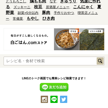
鶏もも肉
きゅうり
気楽に作れ
とうもろこし
なす
る
枝豆
こんにゃく
夏
ズッキーニ
居酒屋メニュー
野菜
豚肉
副菜×5分以内
手作りおやつ
喫茶店メニュ
もやし
ひき肉
ー
常備菜
LINEのトーク画面でも簡単レシピ検索できます！