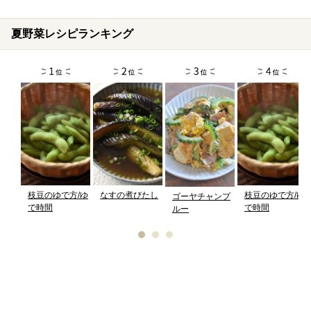
夏野菜レシピランキング
枝豆のゆで方/ゆ
なすの煮びたし
枝豆のゆで方/ゆ
ゴーヤチャンプ
で時間
で時間
ルー