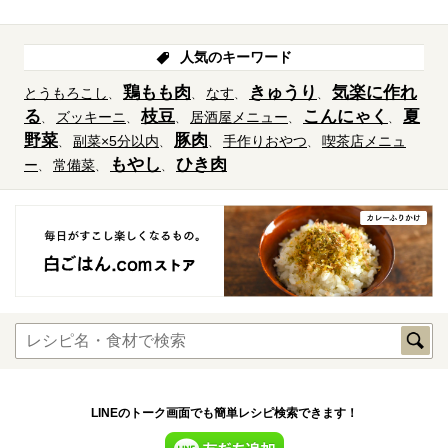
人気のキーワード
鶏もも肉
きゅうり
気楽に作れ
とうもろこし
なす
る
枝豆
こんにゃく
夏
ズッキーニ
居酒屋メニュー
野菜
豚肉
副菜×5分以内
手作りおやつ
喫茶店メニュ
もやし
ひき肉
ー
常備菜
LINEのトーク画面でも簡単レシピ検索できます！