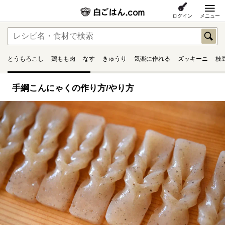
ログイン
メニュー
とうもろこし
鶏もも肉
なす
きゅうり
気楽に作れる
ズッキーニ
枝
手綱こんにゃくの作り方/やり方