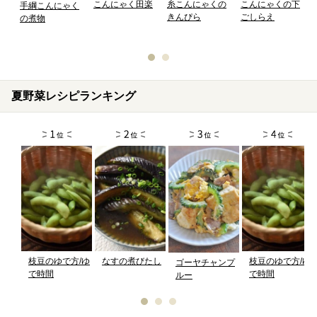
こんにゃく田楽
糸こんにゃくの
こんにゃくの下
手綱こんにゃく
きんぴら
ごしらえ
の煮物
夏野菜レシピランキング
枝豆のゆで方/ゆ
なすの煮びたし
枝豆のゆで方/ゆ
ゴーヤチャンプ
で時間
で時間
ルー