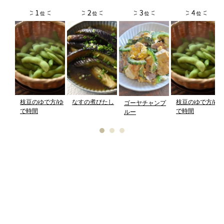
枝豆のゆで方/ゆ
なすの煮びたし
枝豆のゆで方/ゆ
ゴーヤチャンプ
で時間
で時間
ルー