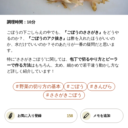
調理時間：10分
ごぼうの下ごしらえの中でも、
『ごぼうのささがき』
をどうや
るのか？、
『ごぼうのアク抜き』
は酢を入れたほうがいいの
か、水だけでいいのか？そのあたりが一番の疑問だと思いま
す。
特に“ささがきごぼう”に関しては、
包丁で切るやり方とピーラ
ーで作る方法
はもちろん、太め、細かめで若干違う動かし方な
ど詳しく紹介しています！
野菜の切り方の基本
ごぼう
きんぴら
ささがきごぼう
158
お気に入り登録
メモを追加