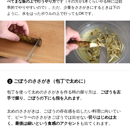
べてまな板の上で行うやり方
です（その方が1本くらいやる時には効
率的でやりやすいので）。ただ、少量をささがきにするときは下の
ように、水をはったボウルの上で行ってもOKです。
ごぼうのささがき（包丁で太めに）
包丁を使って太めのささがきを作る時の握り方は、
ごぼうを左
手で握り、ごぼうの下にも指を入れます
。
太めのささがきは、ごぼうの存在感を出したい料理に向いてい
て、ピーラーのささがきごぼうでは出せない
切りはじめは太
く、最後は細いという食感のアクセント
も出てくれます。