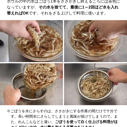
ボウルの中の水はごぼう1本をささがきし終えるころには茶色に
なっていますが、
その水を捨てて、最後に1～2回ほど水を入れ
替えればOK
です。それをざる上げして料理に使います。
※ごぼうを水にさらすのは、ささがきにする作業の間だけで十分で
す。長い時間水にさらしてしまうと風味が抜けてしまうので。ま
た、れんこんなどと違い、
ごぼうを使って白く仕上げる料理がほ