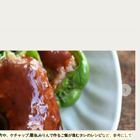
方や、ケチャップ,醤油,みりんで作るご飯が進むタレのレシピ
など、参考にして
【