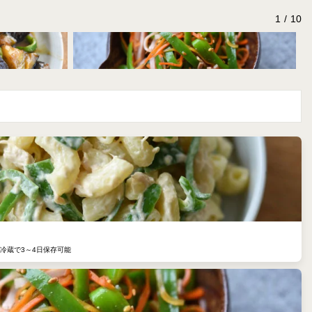
て
1
10
冷蔵で3～4日保存可能