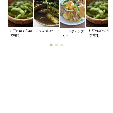
枝豆のゆで方/ゆ
なすの煮びたし
枝豆のゆで方/ゆ
ゴーヤチャンプ
で時間
で時間
ルー