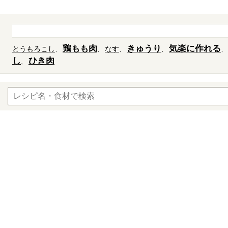
鶏もも肉
きゅうり
気楽に作れる
とうもろこし
なす
し
ひき肉