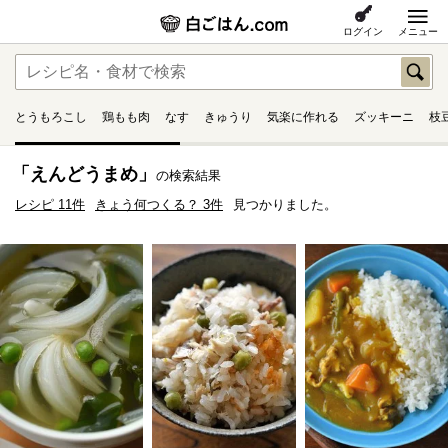
ログイン
メニュー
とうもろこし
鶏もも肉
なす
きゅうり
気楽に作れる
ズッキーニ
枝
「えんどうまめ」
の検索結果
レシピ 11件
きょう何つくる？ 3件
見つかりました。