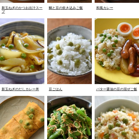
新玉ねぎのかつお出汁スー
鯛と豆の炊き込みご飯
和風カレー
プ
新玉ねぎのだしカレー丼
豆ごはん
バター醤油の豆の混ぜご飯