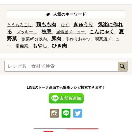
人気のキーワード
鶏もも肉
きゅうり
気楽に作れ
とうもろこし
なす
る
枝豆
こんにゃく
夏
ズッキーニ
居酒屋メニュー
野菜
豚肉
副菜×5分以内
手作りおやつ
喫茶店メニュ
もやし
ひき肉
ー
常備菜
LINEのトーク画面でも簡単レシピ検索できます！