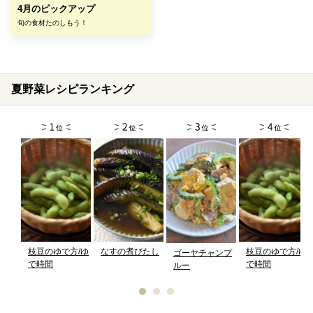
4月のピックアップ
旬の食材たのしもう！
夏野菜レシピランキング
枝豆のゆで方/ゆ
なすの煮びたし
枝豆のゆで方/ゆ
ゴーヤチャンプ
で時間
で時間
ルー