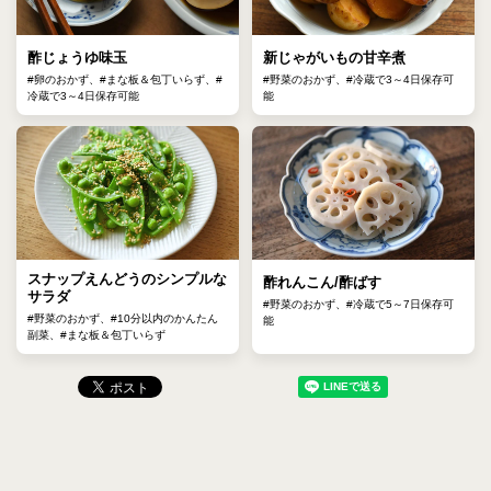
酢じょうゆ味玉
新じゃがいもの甘辛煮
#卵のおかず、#まな板＆包丁いらず、#
#野菜のおかず、#冷蔵で3～4日保存可
冷蔵で3～4日保存可能
能
スナップえんどうのシンプルな
酢れんこん/酢ばす
サラダ
#野菜のおかず、#冷蔵で5～7日保存可
#野菜のおかず、#10分以内のかんたん
能
副菜、#まな板＆包丁いらず