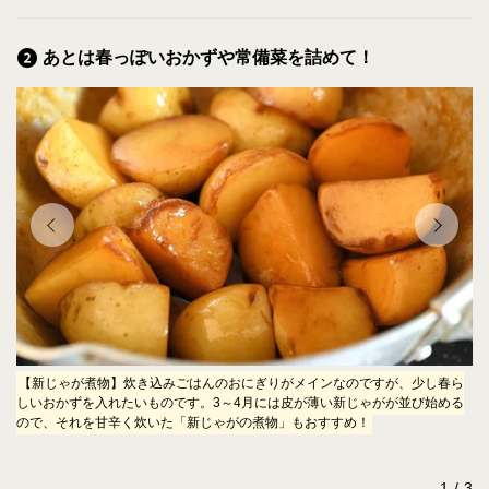
あとは春っぽいおかずや常備菜を詰めて！
【新じゃが煮物】炊き込みごはんのおにぎりがメインなのですが、少し春ら
【
ら
しいおかずを入れたいものです。3～4月には皮が薄い新じゃがが並び始める
い
黄
ので、それを甘辛く炊いた「新じゃがの煮物」もおすすめ！
た
ら
1
3