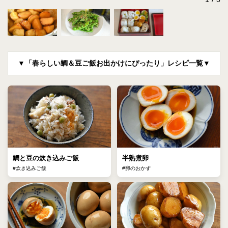
▼「春らしい鯛＆豆ご飯お出かけにぴったり」レシピ一覧▼
鯛と豆の炊き込みご飯
半熟煮卵
#炊き込みご飯
#卵のおかず