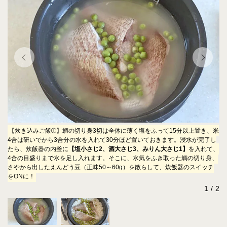
骨
【炊き込みご飯➀】鯛の切り身3切は全体に薄く塩をふって15分以上置き、米
【
を
4合は研いでから3合分の水を入れて30分ほど置いておきます。浸水が完了し
を
き
たら、炊飯器の内釜に
【塩小さじ2、酒大さじ3、みりん大さじ1】
を入れて、
取
4合の目盛りまで水を足し入れます。そこに、水気をふき取った鯛の切り身、
込
さやから出したえんどう豆（正味50～60g）を散らして、炊飯器のスイッチ
をONに！
1
2