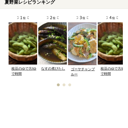
夏野菜レシピランキング
枝豆のゆで方/ゆ
なすの煮びたし
枝豆のゆで方/ゆ
ゴーヤチャンプ
で時間
で時間
ルー