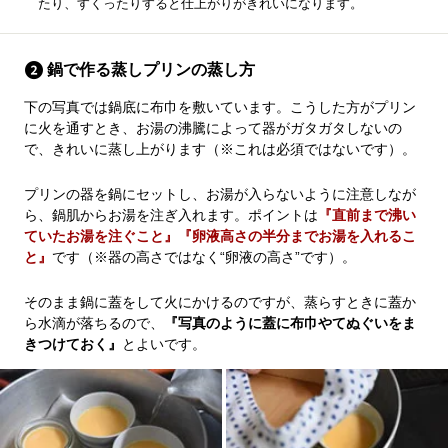
たり、すくったりすると仕上がりがきれいになります。
鍋で作る蒸しプリンの蒸し方
下の写真では鍋底に布巾を敷いています。こうした方がプリン
に火を通すとき、お湯の沸騰によって器がガタガタしないの
で、きれいに蒸し上がります（※これは必須ではないです）。
プリンの器を鍋にセットし、お湯が入らないように注意しなが
ら、鍋肌からお湯を注ぎ入れます。ポイントは
『直前まで沸い
ていたお湯を注ぐこと』『卵液高さの半分までお湯を入れるこ
と』
です（※器の高さではなく“卵液の高さ”です）。
そのまま鍋に蓋をして火にかけるのですが、蒸らすときに蓋か
ら水滴が落ちるので、
『写真のように蓋に布巾やてぬぐいをま
きつけておく』
とよいです。