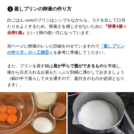
蒸しプリンの卵液の作り方
白ごはん.comのプリンはシンプルながらも、コクを出して口当
たりをよくするため、卵臭さを感じさせないために
『卵黄4個＋
全卵1個』
という卵の使い方になっています。
別ページに卵液のレシピ詳細をのせていますので
「蒸しプリン
の作り方」の＜工程②＞
を参考に準備してください。
また、プリンを蒸す鍋は
底が平らで蓋ができるもの
を準備し、
後から注ぎ入れるお湯もたっぷり別鍋に沸かしておきましょう
（鍋の中で蒸らして火を通すので、蓋付きのものが必須となり
ます）。