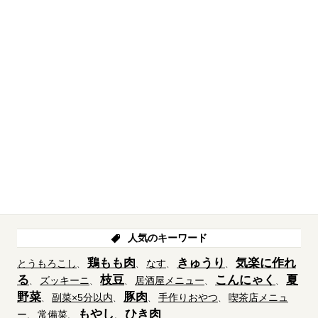
人気のキーワード
鶏もも肉
きゅうり
気楽に作れ
とうもろこし
なす
る
枝豆
こんにゃく
夏
ズッキーニ
居酒屋メニュー
野菜
豚肉
副菜×5分以内
手作りおやつ
喫茶店メニュ
もやし
ひき肉
ー
常備菜