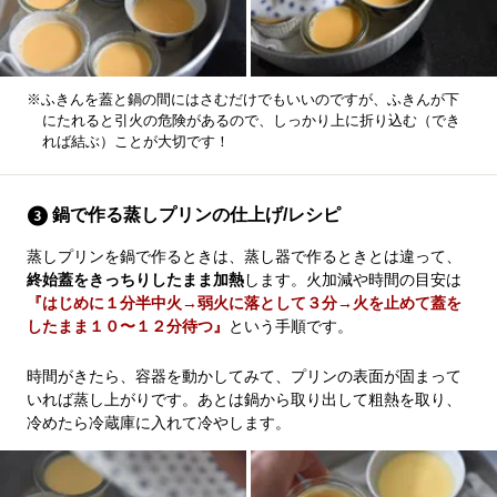
※ふきんを蓋と鍋の間にはさむだけでもいいのですが、ふきんが下
にたれると引火の危険があるので、しっかり上に折り込む（でき
れば結ぶ）ことが大切です！
鍋で作る蒸しプリンの仕上げ/レシピ
蒸しプリンを鍋で作るときは、蒸し器で作るときとは違って、
終始蓋をきっちりしたまま加熱
します。火加減や時間の目安は
『はじめに１分半中火→弱火に落として３分→火を止めて蓋を
したまま１０〜１２分待つ』
という手順です。
時間がきたら、容器を動かしてみて、プリンの表面が固まって
いれば蒸し上がりです。あとは鍋から取り出して粗熱を取り、
冷めたら冷蔵庫に入れて冷やします。