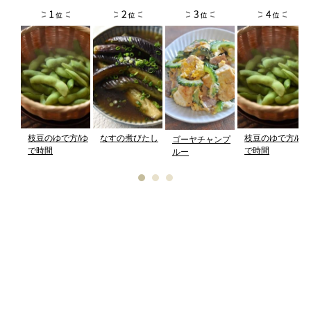
枝豆のゆで方/ゆ
なすの煮びたし
枝豆のゆで方/ゆ
ゴーヤチャンプ
で時間
で時間
ルー