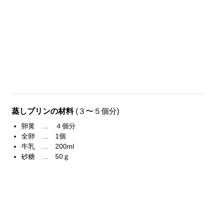
蒸しプリンの材料
(３〜５個分)
卵黄 … ４個分
全卵 … 1個
牛乳 … 200ml
砂糖 … 50ｇ