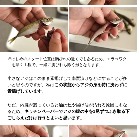
※はじめのスタート位置は胸びれの近くでもあるため、エラ⇒ワタ
を除く工程で、一緒に胸びれも除く形となります。
小さなアジはこのまま素揚げして南蛮漬けなどにすることが多
いと思うのですが、私は
この状態からアジの身を特に洗わずに
素揚げしています
。
ただ、内臓が残っていると油はねや揚げ油が汚れる原因にもな
るため、
キッチンペーパーでアジの腹の中を1尾ずつふき取る下
ごしらえだけは行うとよいと思います
。