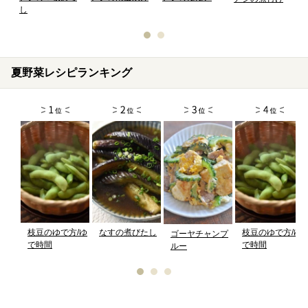
し
夏野菜レシピランキング
枝豆のゆで方/ゆ
なすの煮びたし
枝豆のゆで方/ゆ
ゴーヤチャンプ
で時間
で時間
ルー