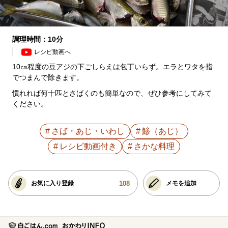
調理時間：10分
レシピ動画へ
10㎝程度の豆アジの下ごしらえは包丁いらず。エラとワタを指
でつまんで除きます。
慣れれば何十匹とさばくのも簡単なので、ぜひ参考にしてみて
ください。
さば・あじ・いわし
鯵（あじ）
レシピ動画付き
さかな料理
108
お気に入り登録
メモを追加