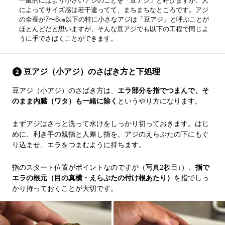
一般的にはより小さいアジのことを「豆アジ」と呼びますが、人
によってサイズ感は若干違ってて、まちまちなところです。アジ
の全長が7〜8㎝以下の特に小さなアジは「豆アジ」と呼ぶことが
ほとんどだと思いますが、そんな豆アジでも以下の工程で同じよ
うに手でさばくことができます。
豆アジ（小アジ）のさばき方と下処理
豆アジ（小アジ）のさばき方は、
エラ部分を指でつまんで、そ
のまま内臓（ワタ）も一緒に除く
というやり方になります。
まずアジはさっと洗って水けをしっかり切っておきます。はじ
めに、利き手の親指と人差し指を、アジのえらぶたの下にもぐ
り込ませ、エラをつまむように持ちます。
指のスタート位置がポイントなのですが（写真2枚目↓）、
指で
エラの根元（目の真横・えらぶたの付け根あたり）
を指でしっ
かり持っておくことが大切です。