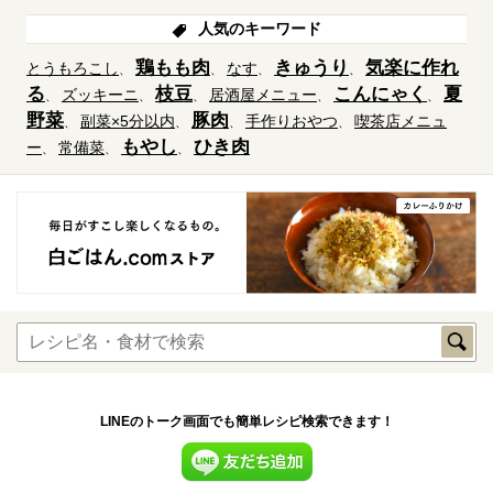
人気のキーワード
鶏もも肉
きゅうり
気楽に作れ
とうもろこし
なす
る
枝豆
こんにゃく
夏
ズッキーニ
居酒屋メニュー
野菜
豚肉
副菜×5分以内
手作りおやつ
喫茶店メニュ
もやし
ひき肉
ー
常備菜
LINEのトーク画面でも簡単レシピ検索できます！