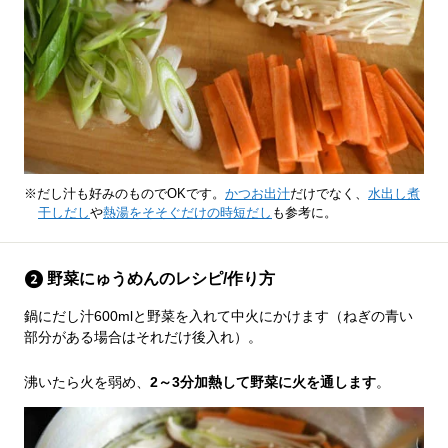
※だし汁も好みのものでOKです。
かつお出汁
だけでなく、
水出し煮
干しだし
や
熱湯をそそぐだけの時短だし
も参考に。
野菜にゅうめんのレシピ/作り方
鍋にだし汁600mlと野菜を入れて中火にかけます（ねぎの青い
部分がある場合はそれだけ後入れ）。
沸いたら火を弱め、
2～3分加熱して野菜に火を通します
。