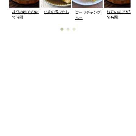
枝豆のゆで方/ゆ
なすの煮びたし
枝豆のゆで方/ゆ
ゴーヤチャンプ
で時間
で時間
ルー