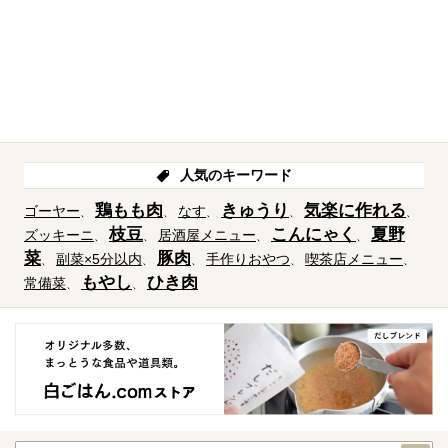
人気のキーワード
鶏もも肉
きゅうり
気楽に作れる
ゴーヤー
なす
枝豆
こんにゃく
夏野
ズッキーニ
居酒屋メニュー
菜
豚肉
副菜×5分以内
手作りおやつ
喫茶店メニュー
もやし
ひき肉
常備菜