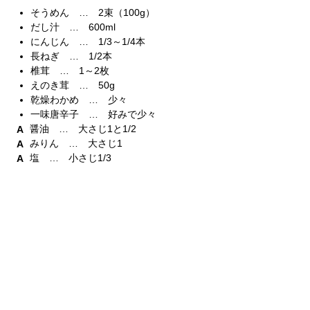
そうめん … 2束（100g）
だし汁 … 600ml
にんじん … 1/3～1/4本
長ねぎ … 1/2本
椎茸 … 1～2枚
えのき茸 … 50g
乾燥わかめ … 少々
一味唐辛子 … 好みで少々
醤油 … 大さじ1と1/2
みりん … 大さじ1
塩 … 小さじ1/3