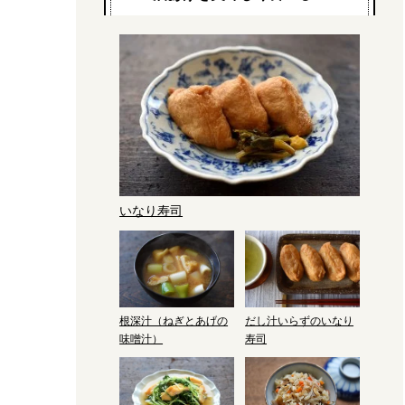
いなり寿司
根深汁（ねぎとあげの
だし汁いらずのいなり
味噌汁）
寿司