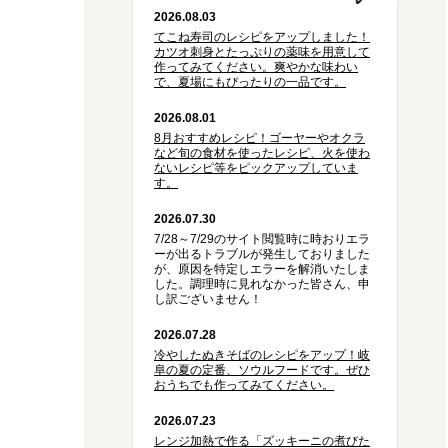
2026.08.03
てこね寿司のレシピをアップしました！
カツオ刺身とたっぷりの薬味を用意して
作ってみてください。爽やかな味わい
で、夏場にもぴったりの一品です。
2026.08.01
8月おすすめレシピ！ゴーヤーやオクラ
など旬の食材を使ったレシピ、火を使わ
ないレシピ等をピックアップしていま
す。
2026.07.30
7/28～7/29のサイト閲覧時に時おりエラ
ーが出るトラブルが発生しておりました
が、原因を特定しエラーを解消いたしま
した。調理時に見れなかった皆さん、申
し訳ございません！
2026.07.28
冷やしたぬきそばのレシピをアップ！岐
阜の夏の定番、ソウルフードです。ぜひ
おうちでも作ってみてください。
2026.07.23
レンジ加熱で作る「ズッキーニの煮びた