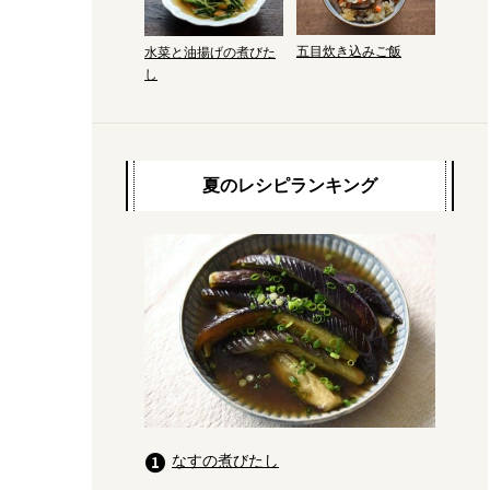
五目炊き込みご飯
水菜と油揚げの煮びた
し
夏のレシピランキング
なすの煮びたし