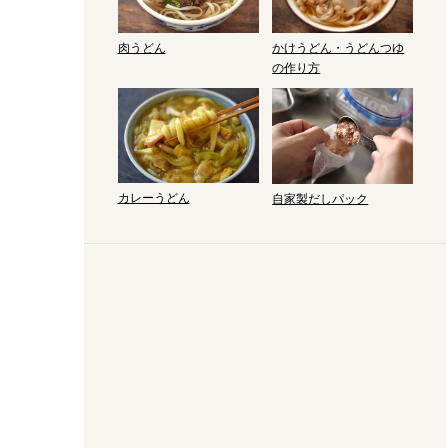
肉うどん
かけうどん・うどんつゆ
の作り方
カレーうどん
自家製だしパック