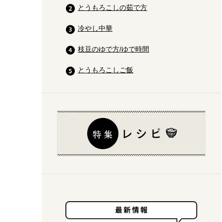
とうもろこしの茹で方
冷やし中華
枝豆のゆで方/ゆで時間
とうもろこしご飯