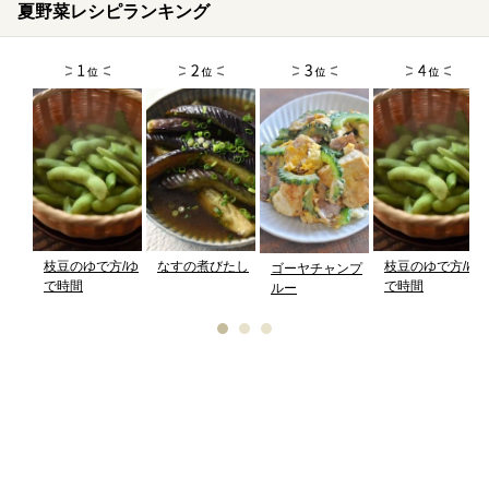
夏野菜レシピランキング
枝豆のゆで方/ゆ
なすの煮びたし
枝豆のゆで方/ゆ
ゴーヤチャンプ
で時間
で時間
ルー