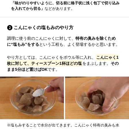
「味がのりやすいように、切る前に格子状に浅く包丁で切り込み
を入れてから切る」
などがあります。
こんにゃくの塩もみのやり方
調理に使う前のこんにゃくに対して、
特有の臭みを除くため
に“塩もみ”をする
という工程も、よく登場するかと思います。
やり方としては、こんにゃくをボウル等に入れ、
こんにゃく1
枚に対して、ティースプーン1杯ほどの塩
をまぶします。
その
まま5分ほど置けばOK
です。
※塩もみすることで水分が出てきます。こんにゃく特有の臭みも水