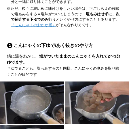
分と一緒に取り除くことができます。
※ただ、後々に濃いめに味付けをしたい場合は、下ごしらえの段階
で塩もみをする＝塩味がついてしまうので、
塩もみはせずに、次
で紹介する下ゆでのみ行う
というやり方にすることもあります。
「こんにゃくのおかか煮」
がそんな作り方です。
こんにゃくの下ゆで/あく抜きのやり方
鍋に湯をわかし、
塩がついたままのこんにゃくを入れて2〜3分
ゆでます
。
＊ゆでることも、塩もみするのと同様、こんにゃくの臭みを取り除
くことが目的です