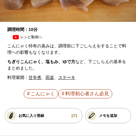
調理時間：10分
レシピ動画へ
こんにゃく特有の臭みは、調理前に下ごしらえをすることで料
理への影響もなくなります。
ちぎりこんにゃく、塩もみ、ゆで方
など、下ごしらえの基本を
まとめました。
料理展開：
甘辛煮
、
田楽
、
ステーキ
こんにゃく
料理初心者さん必見
171
お気に入り登録
メモを追加