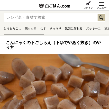
ログイン
メニュー
とうもろこし
鶏もも肉
なす
きゅうり
気楽に作れる
ズッキーニ
枝
こんにゃくの下ごしらえ（下ゆでやあく抜き）のや
り方