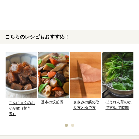
こちらのレシピもおすすめ！
基本の筑前煮
ささみの筋の取
ほうれん草のゆ
こんにゃくのお
り方とゆで方
で方/ゆで時間
かか煮（甘辛
煮）