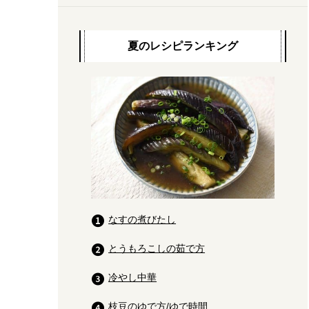
夏のレシピランキング
なすの煮びたし
とうもろこしの茹で方
冷やし中華
枝豆のゆで方/ゆで時間