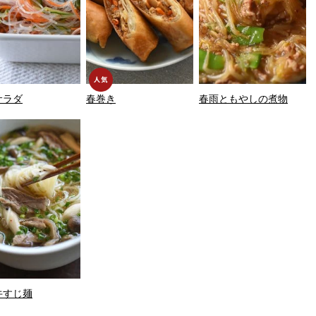
サラダ
春巻き
春雨ともやしの煮物
牛すじ麺