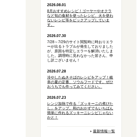
2026.08.01
8月おすすめレシピ！ゴーヤーやオクラ
など旬の食材を使ったレシピ、火を使わ
ないレシピ等をピックアップしていま
す。
2026.07.30
7/28～7/29のサイト閲覧時に時おりエラ
ーが出るトラブルが発生しておりました
が、原因を特定しエラーを解消いたしま
した。調理時に見れなかった皆さん、申
し訳ございません！
2026.07.28
冷やしたぬきそばのレシピをアップ！岐
阜の夏の定番、ソウルフードです。ぜひ
おうちでも作ってみてください。
2026.07.23
レンジ加熱で作る「ズッキーニの煮びた
し」をアップ。和のおかずでもいちばん
簡単に作れるズッキーニレシピじゃない
かと！
最新情報一覧