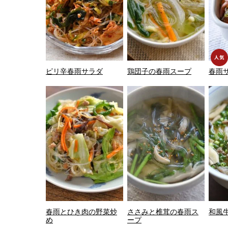
ピリ辛春雨サラダ
鶏団子の春雨スープ
春雨
春雨とひき肉の野菜炒
ささみと椎茸の春雨ス
和風
め
ープ