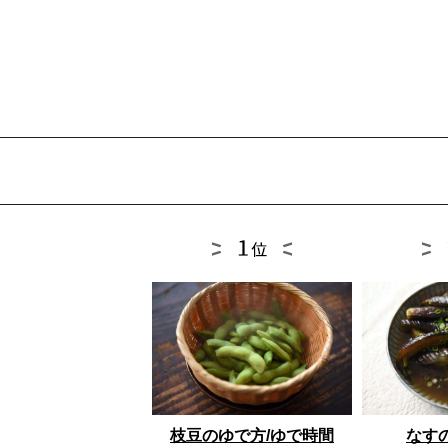
枝豆のゆで方/ゆで時間
なす