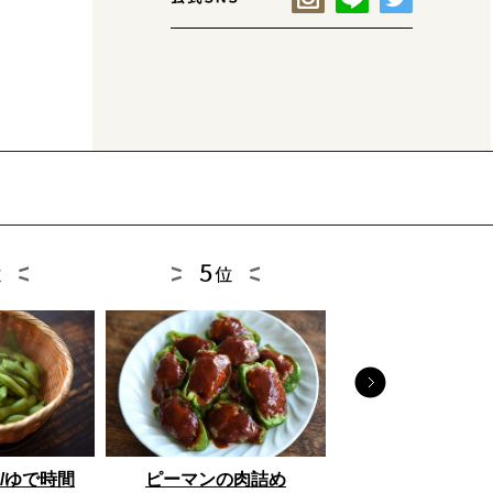
とうもろこし
/ゆで時間
ピーマンの肉詰め